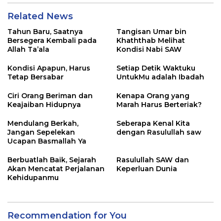
Related News
Tahun Baru, Saatnya
Tangisan Umar bin
Bersegera Kembali pada
Khaththab Melihat
Allah Ta’ala
Kondisi Nabi SAW
Kondisi Apapun, Harus
Setiap Detik Waktuku
Tetap Bersabar
UntukMu adalah Ibadah
Ciri Orang Beriman dan
Kenapa Orang yang
Keajaiban Hidupnya
Marah Harus Berteriak?
Mendulang Berkah,
Seberapa Kenal Kita
Jangan Sepelekan
dengan Rasulullah saw
Ucapan Basmallah Ya
Berbuatlah Baik, Sejarah
Rasulullah SAW dan
Akan Mencatat Perjalanan
Keperluan Dunia
Kehidupanmu
Recommendation for You