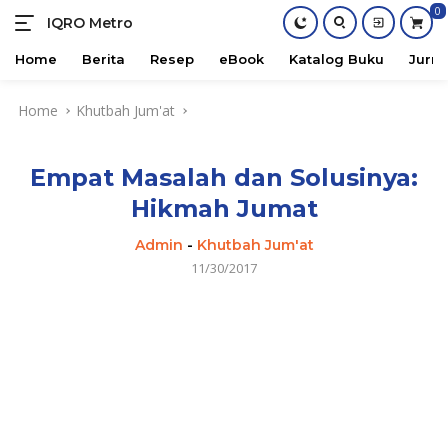
0
IQRO Metro
Lets
Bright
Home
Berita
Resep
eBook
Katalog Buku
Jurna
Together!
Skip
Home
Khutbah Jum'at
to
content
Empat Masalah dan Solusinya:
Hikmah Jumat
Admin
-
Khutbah Jum'at
11/30/2017