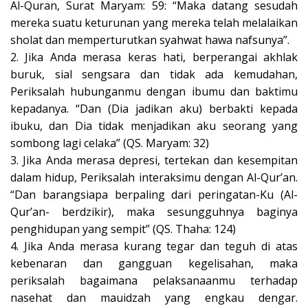
Al-Quran, Surat Maryam: 59: “Maka datang sesudah
mereka suatu keturunan yang mereka telah melalaikan
sholat dan memperturutkan syahwat hawa nafsunya”.
2. Jika Anda merasa keras hati, berperangai akhlak
buruk, sial sengsara dan tidak ada kemudahan,
Periksalah hubunganmu dengan ibumu dan baktimu
kepadanya. “Dan (Dia jadikan aku) berbakti kepada
ibuku, dan Dia tidak menjadikan aku seorang yang
sombong lagi celaka” (QS. Maryam: 32)
3. Jika Anda merasa depresi, tertekan dan kesempitan
dalam hidup, Periksalah interaksimu dengan Al-Qur’an.
“Dan barangsiapa berpaling dari peringatan-Ku (Al-
Qur’an- berdzikir), maka sesungguhnya baginya
penghidupan yang sempit” (QS. Thaha: 124)
4. Jika Anda merasa kurang tegar dan teguh di atas
kebenaran dan gangguan kegelisahan, maka
periksalah bagaimana pelaksanaanmu terhadap
nasehat dan mauidzah yang engkau dengar.