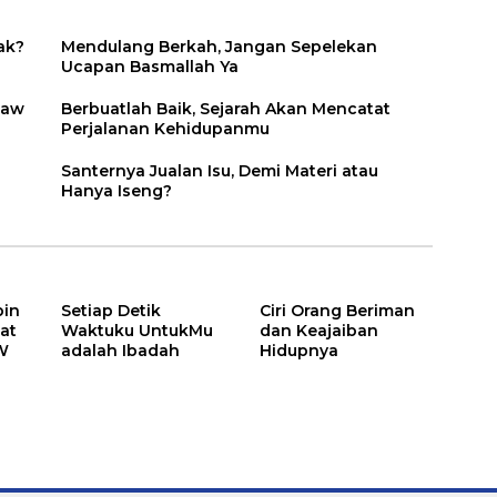
ak?
Mendulang Berkah, Jangan Sepelekan
Ucapan Basmallah Ya
saw
Berbuatlah Baik, Sejarah Akan Mencatat
Perjalanan Kehidupanmu
Santernya Jualan Isu, Demi Materi atau
Hanya Iseng?
bin
Setiap Detik
Ciri Orang Beriman
at
Waktuku UntukMu
dan Keajaiban
W
adalah Ibadah
Hidupnya