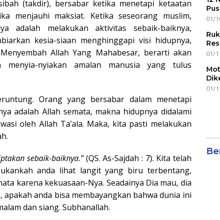
bah (takdir), bersabar ketika menetapi ketaatan
Pus
ika menjauhi maksiat. Ketika seseorang muslim,
01/1
a adalah melakukan aktivitas sebaik-baiknya,
Ruk
biarkan kesia-siaan menghinggapi visi hidupnya,
Res
Menyembah Allah Yang Mahabesar, berarti akan
01/1
in menyia-nyiakan amalan manusia yang tulus
Mot
Dik
01/1
eruntung. Orang yang bersabar dalam menetapi
ya adalah Allah semata, makna hidupnya didalami
asi oleh Allah Ta’ala. Maka, kita pasti melakukan
ah.
Ber
iptakan sebaik-baiknya.”
(QS. As-Sajdah : 7). Kita telah
bukankah anda lihat langit yang biru terbentang,
mata karena kekuasaan-Nya. Seadainya Dia mau, dia
m, apakah anda bisa membayangkan bahwa dunia ini
 malam dan siang. Subhanallah.