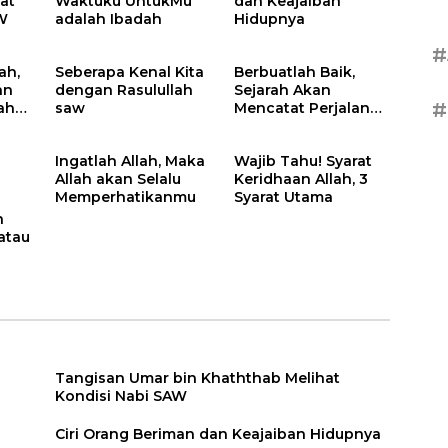
at
Waktuku UntukMu
dan Keajaiban
W
adalah Ibadah
Hidupnya
#
ah,
Seberapa Kenal Kita
Berbuatlah Baik,
an
dengan Rasulullah
Sejarah Akan
#
ah
saw
Mencatat Perjalanan
Kehidupanmu
Ingatlah Allah, Maka
Wajib Tahu! Syarat
Allah akan Selalu
Keridhaan Allah, 3
Memperhatikanmu
Syarat Utama
n
 atau
Tangisan Umar bin Khaththab Melihat
Kondisi Nabi SAW
Ciri Orang Beriman dan Keajaiban Hidupnya