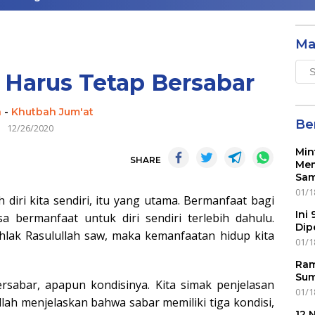
Ma
Mai
 Harus Tetap Bersabar
Men
n
-
Khutbah Jum'at
Ber
12/26/2020
Min
SHARE
Mem
Sam
01/1
ah diri kita sendiri, itu yang utama. Bermanfaat bagi
Ini
sa bermanfaat untuk diri sendiri terlebih dahulu.
Dip
hlak Rasulullah saw, maka kemanfaatan hidup kita
01/1
Ram
Sum
ersabar, apapun kondisinya. Kita simak penjelasan
01/1
lah menjelaskan bahwa sabar memiliki tiga kondisi,
12 