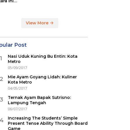
ara ini
indikasi
ercovid
View More
pular Post
Nasi Uduk Kuning Bu Entin: Kota
1
Metro
05/09/2017
Mie Ayam Goyang Lidah: Kuliner
2
Kota Metro
04/05/2017
Ternak Ayam Bapak Sutrisno:
3
Lampung Tengah
06/07/2017
Increasing The Students’ Simple
4
Present Tense Ability Through Board
Game