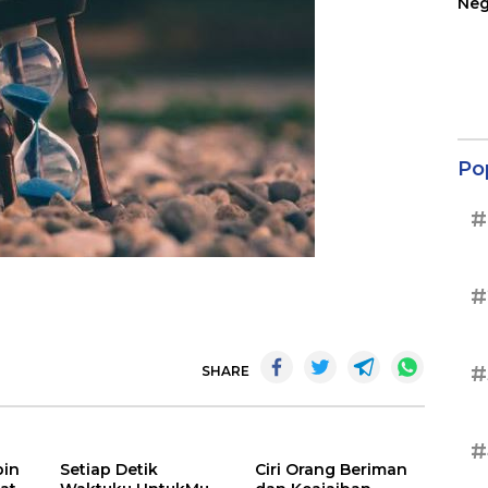
Neg
Ter
Sup
Po
#
#
#
SHARE
#
bin
Setiap Detik
Ciri Orang Beriman