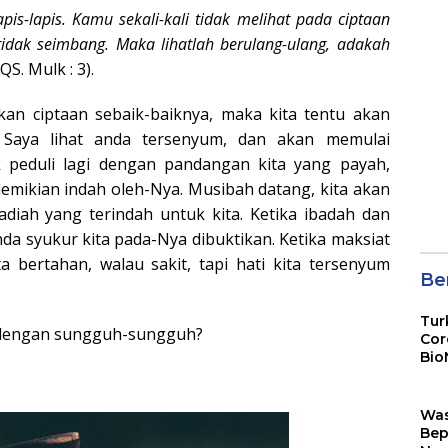
apis-lapis. Kamu sekali-kali tidak melihat pada ciptaan
dak seimbang. Maka lihatlah berulang-ulang, adakah
(QS. Mulk : 3).
an ciptaan sebaik-baiknya, maka kita tentu akan
 Saya lihat anda tersenyum, dan akan memulai
k peduli lagi dengan pandangan kita yang payah,
 demikian indah oleh-Nya. Musibah datang, kita akan
diah yang terindah untuk kita. Ketika ibadah dan
nda syukur kita pada-Nya dibuktikan. Ketika maksiat
a bertahan, walau sakit, tapi hati kita tersenyum
Ber
Tur
 dengan sungguh-sungguh?
Cor
Bio
Sin
Wa
Bep