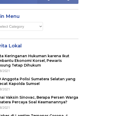
in Menu
n
u
ita Lokal
ta Keringanan Hukuman karena Ikut
bantu Ekonomi Korsel, Pewaris
sung Tetap Dihukum
8/2021
 9 Anggota Polisi Sumatera Selatan yang
ecat Kapolda Sumsel
8/2021
ai Vaksin Sinovac, Berapa Persen Warga
atera Percaya Soal Keamanannya?
8/2021
Nakes di Lamtim Terpapar Corona, 4