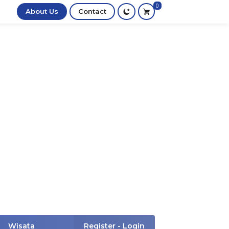
0
About Us
Contact
Wisata
Register - Login