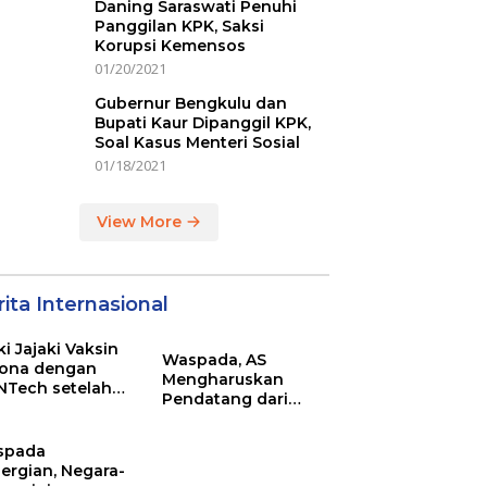
Daning Saraswati Penuhi
Panggilan KPK, Saksi
Korupsi Kemensos
01/20/2021
Gubernur Bengkulu dan
Bupati Kaur Dipanggil KPK,
Soal Kasus Menteri Sosial
01/18/2021
View More
ita Internasional
ki Jajaki Vaksin
Waspada, AS
ona dengan
Mengharuskan
NTech setelah
Pendatang dari
ovac
Inggris Sertakan
Hasil Tes Corona
spada
ergian, Negara-