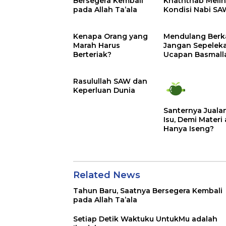
Bersegera Kembali
Khaththab Melih
pada Allah Ta’ala
Kondisi Nabi SA
Kenapa Orang yang
Mendulang Berk
Marah Harus
Jangan Sepelek
Berteriak?
Ucapan Basmall
Ya
Rasulullah SAW dan
Keperluan Dunia
Santernya Juala
Isu, Demi Materi
Hanya Iseng?
Related News
Tahun Baru, Saatnya Bersegera Kembali
pada Allah Ta’ala
Setiap Detik Waktuku UntukMu adalah