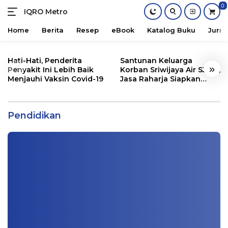
0
IQRO Metro
Lets
Bright
Home
Berita
Resep
eBook
Katalog Buku
Jurna
Together!
Skip
to
Hati-Hati, Penderita
Santunan Keluarga
«
»
content
Penyakit Ini Lebih Baik
Korban Sriwijaya Air SJ182,
Menjauhi Vaksin Covid-19
Jasa Raharja Siapkan
Santunan Segini
Berangkat Sekolah, Hanya Kabupaten ini
yang Lolos Verifikasi di Lampung
Pendidikan
Info Lampung
,
Pendidikan
|
12/31/2020