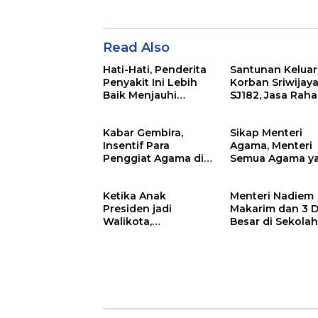
Read Also
Hati-Hati, Penderita
Santunan Kelua
Penyakit Ini Lebih
Korban Sriwijaya
Baik Menjauhi
SJ182, Jasa Raha
Vaksin Covid-19
Siapkan Santun
Segini
Kabar Gembira,
Sikap Menteri
Insentif Para
Agama, Menteri
Penggiat Agama di
Semua Agama y
Masjid Segera Cair
Menyatukan
Perbedaan
Ketika Anak
Menteri Nadiem
Presiden jadi
Makarim dan 3 
Walikota,
Besar di Sekola
Kejanggalan Hasil
Pendidikan Kita
Pemilu Solo