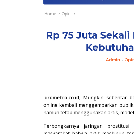
Home
Opini
Rp 75 Juta Sekali
Kebutuha
Admin
-
Opin
Iqrometro.co.id
, Mungkin sebentar be
online kembali menggemparkan publik
namun tetap menggunakan artis, model
Terbongkarnya jaringan prostitusi
masyarakat bahwa artis meskipun ter