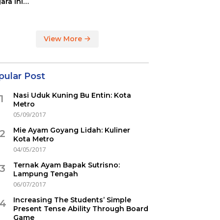
ara ini
indikasi
ercovid
View More
pular Post
Nasi Uduk Kuning Bu Entin: Kota
1
Metro
05/09/2017
Mie Ayam Goyang Lidah: Kuliner
2
Kota Metro
04/05/2017
Ternak Ayam Bapak Sutrisno:
3
Lampung Tengah
06/07/2017
Increasing The Students’ Simple
4
Present Tense Ability Through Board
Game