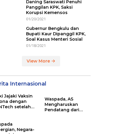
Daning Saraswati Penuhi
Panggilan KPK, Saksi
Korupsi Kemensos
01/20/2021
Gubernur Bengkulu dan
Bupati Kaur Dipanggil KPK,
Soal Kasus Menteri Sosial
01/18/2021
View More
ita Internasional
ki Jajaki Vaksin
Waspada, AS
ona dengan
Mengharuskan
NTech setelah
Pendatang dari
ovac
Inggris Sertakan
Hasil Tes Corona
spada
ergian, Negara-