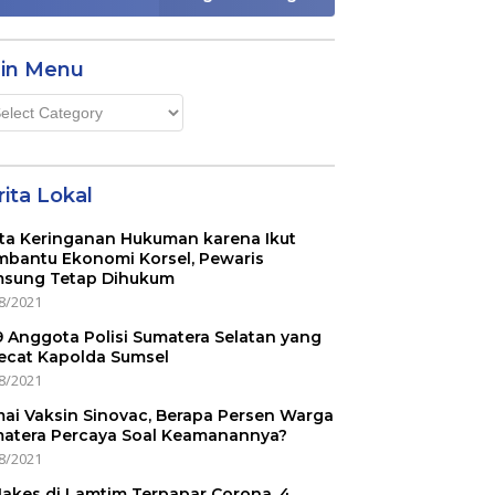
in Menu
n
u
ita Lokal
ta Keringanan Hukuman karena Ikut
bantu Ekonomi Korsel, Pewaris
sung Tetap Dihukum
8/2021
 9 Anggota Polisi Sumatera Selatan yang
ecat Kapolda Sumsel
8/2021
ai Vaksin Sinovac, Berapa Persen Warga
atera Percaya Soal Keamanannya?
8/2021
Nakes di Lamtim Terpapar Corona, 4