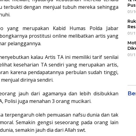
Pus
itu terbukti dengan menjual tubuh mereka sehingga
01/1
nuhi.
Ruk
Res
ago yang merupakan Kabid Humas Polda Jabar
01/1
ongkarnya prostitusi online melibatkan artis yang
mar pelanggannya.
Mot
Dik
01/1
enyebutkan kalau Artis TA ini memiliki tarif senilai
elihat keseharian TA sendiri yang merupakan artis,
aran karena pendapatannya perbulan sudah tinggi,
enjual dirinya sendiri.
eorang jauh dari agamanya dan lebih disibukkan
Ber
, Polisi juga menahan 3 orang mucikari.
isa terpengaruh oleh pemuasan nafsu dunia dan tak
oral. Semakin gengsi seseorang pada orang lain
unia, semakin jauh dia dari Allah swt.