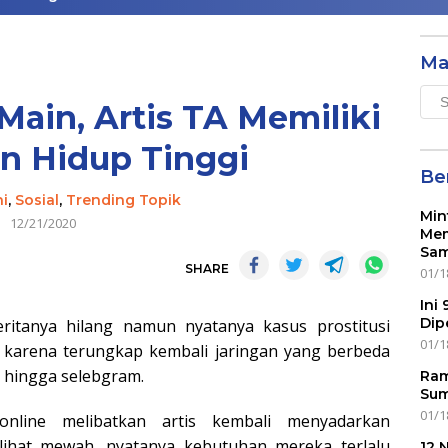
Ma
Mai
 Main, Artis TA Memiliki
Men
n Hidup Tinggi
Ber
i
,
Sosial
,
Trending Topik
Min
12/21/2020
Mem
Sam
SHARE
01/1
Ini
Dip
ritanya hilang namun nyatanya kasus prostitusi
01/1
 karena terungkap kembali jaringan yang berbeda
 hingga selebgram.
Ram
Sum
01/1
 online melibatkan artis kembali menyadarkan
lihat mewah, nyatanya kebutuhan mereka terlalu
12 