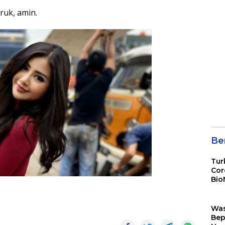
ruk, amin.
Ber
Tur
Cor
Bio
Sin
Wa
Bep