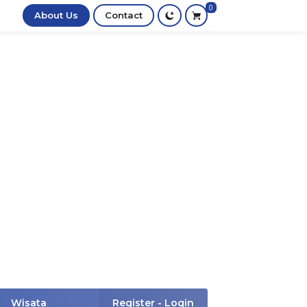
0
About Us
Contact
Wisata
Register - Login