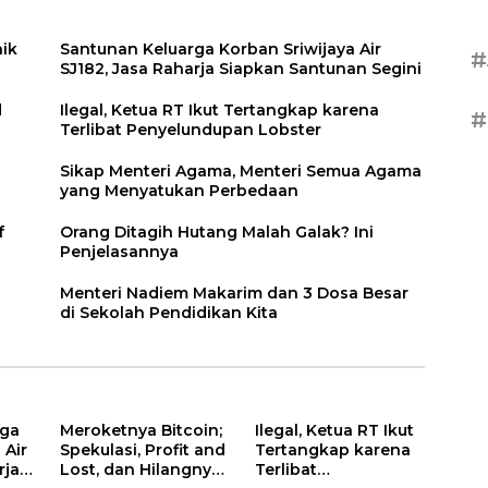
aik
Santunan Keluarga Korban Sriwijaya Air
#
SJ182, Jasa Raharja Siapkan Santunan Segini
d
Ilegal, Ketua RT Ikut Tertangkap karena
#
Terlibat Penyelundupan Lobster
Sikap Menteri Agama, Menteri Semua Agama
yang Menyatukan Perbedaan
f
Orang Ditagih Hutang Malah Galak? Ini
Penjelasannya
Menteri Nadiem Makarim dan 3 Dosa Besar
di Sekolah Pendidikan Kita
rga
Meroketnya Bitcoin;
Ilegal, Ketua RT Ikut
 Air
Spekulasi, Profit and
Tertangkap karena
rja
Lost, dan Hilangnya
Terlibat