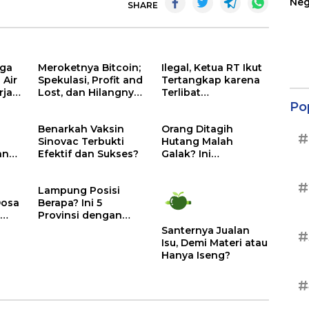
Neg
SHARE
Ter
Sup
rga
Meroketnya Bitcoin;
Ilegal, Ketua RT Ikut
 Air
Spekulasi, Profit and
Tertangkap karena
rja
Lost, dan Hilangnya
Terlibat
an
Kemanusiaan
Penyelundupan
Po
Lobster
Benarkah Vaksin
Orang Ditagih
#
Sinovac Terbukti
Hutang Malah
ang
Efektif dan Sukses?
Galak? Ini
Penjelasannya
#
Lampung Posisi
Dosa
Berapa? Ini 5
h
Provinsi dengan
Biaya Hidup
Santernya Jualan
#
Termurah di
Isu, Demi Materi atau
Indonesia
Hanya Iseng?
#