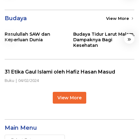
Budaya
View More
Rasulullah SAW dan
Budaya Tidur Larut Malam,
«
»
Keperluan Dunia
Dampaknya Bagi
Kesehatan
31 Etika Gaul Islami oleh Hafiz Hasan Masud
Buku
|
04/02/2024
View More
Main Menu
Main