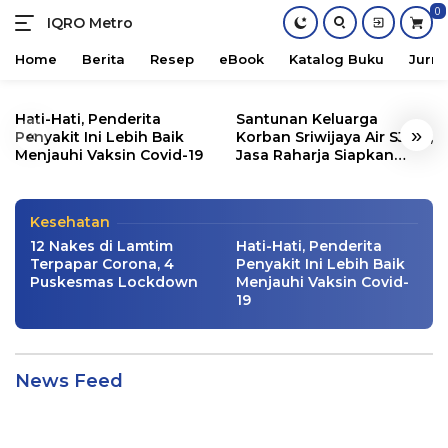
0
IQRO Metro
Lets
Bright
Home
Berita
Resep
eBook
Katalog Buku
Jurna
Together!
Skip
Ramai Vaksin Sinovac, Berapa Persen
to
Hati-Hati, Penderita
Santunan Keluarga
Warga Sumatera Percaya Soal
«
»
content
Penyakit Ini Lebih Baik
Korban Sriwijaya Air SJ182,
Keamanannya?
Menjauhi Vaksin Covid-19
Jasa Raharja Siapkan
Santunan Segini
Info Lampung
,
Info Sumatera Selatan
,
Kesehatan
|
01/18/2021
Kesehatan
12 Nakes di Lamtim
Hati-Hati, Penderita
Terpapar Corona, 4
Penyakit Ini Lebih Baik
Puskesmas Lockdown
Menjauhi Vaksin Covid-
19
IQRO
News Feed
Metro