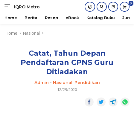
0
IQRO Metro
Lets
Bright
Home
Berita
Resep
eBook
Katalog Buku
Jurna
Together!
Skip
Home
Nasional
to
content
Catat, Tahun Depan
Pendaftaran CPNS Guru
Ditiadakan
Admin
-
Nasional
,
Pendidikan
12/29/2020