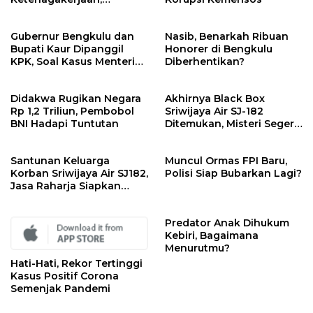
Kejagung Sita Data dan
Dokumen
Gubernur Bengkulu dan
Nasib, Benarkah Ribuan
Bupati Kaur Dipanggil
Honorer di Bengkulu
KPK, Soal Kasus Menteri
Diberhentikan?
Sosial
Didakwa Rugikan Negara
Akhirnya Black Box
Rp 1,2 Triliun, Pembobol
Sriwijaya Air SJ-182
BNI Hadapi Tuntutan
Ditemukan, Misteri Segera
Terungkap
Santunan Keluarga
Muncul Ormas FPI Baru,
Korban Sriwijaya Air SJ182,
Polisi Siap Bubarkan Lagi?
Jasa Raharja Siapkan
Santunan Segini
Predator Anak Dihukum
Kebiri, Bagaimana
Menurutmu?
Hati-Hati, Rekor Tertinggi
Kasus Positif Corona
Semenjak Pandemi