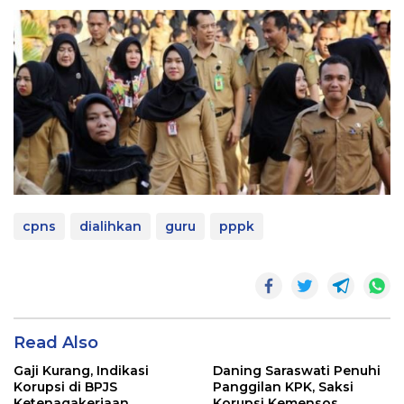
cpns
dialihkan
guru
pppk
Read Also
Gaji Kurang, Indikasi
Daning Saraswati Penuhi
Korupsi di BPJS
Panggilan KPK, Saksi
Ketenagakerjaan,
Korupsi Kemensos