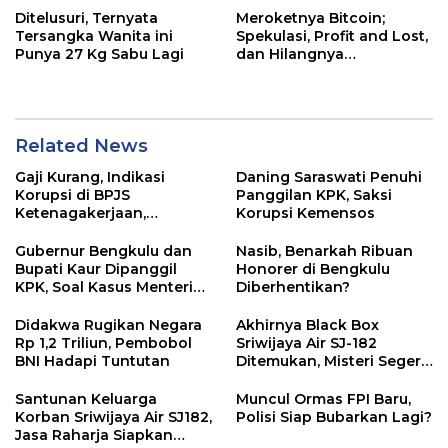
Ditelusuri, Ternyata
Meroketnya Bitcoin;
Tersangka Wanita ini
Spekulasi, Profit and Lost,
Punya 27 Kg Sabu Lagi
dan Hilangnya
Kemanusiaan
Related News
Gaji Kurang, Indikasi
Daning Saraswati Penuhi
Korupsi di BPJS
Panggilan KPK, Saksi
Ketenagakerjaan,
Korupsi Kemensos
Kejagung Sita Data dan
Dokumen
Gubernur Bengkulu dan
Nasib, Benarkah Ribuan
Bupati Kaur Dipanggil
Honorer di Bengkulu
KPK, Soal Kasus Menteri
Diberhentikan?
Sosial
Didakwa Rugikan Negara
Akhirnya Black Box
Rp 1,2 Triliun, Pembobol
Sriwijaya Air SJ-182
BNI Hadapi Tuntutan
Ditemukan, Misteri Segera
Terungkap
Santunan Keluarga
Muncul Ormas FPI Baru,
Korban Sriwijaya Air SJ182,
Polisi Siap Bubarkan Lagi?
Jasa Raharja Siapkan