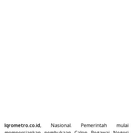
Iqrometro.co.id
, Nasional. Pemerintah mulai
mempersiapkan pembukaan Calon Pegawai Negeri