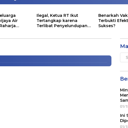
eluarga
Ilegal, Ketua RT Ikut
Benarkah Vak
ijaya Air
Tertangkap karena
Terbukti Efekt
 Raharja
Terlibat Penyelundupan
Sukses?
ndaftaran CPNS Guru
ntunan Segini
Lobster
Ma
Mai
Men
Ber
Min
Mem
Sam
01/1
Ini
Dip
01/1