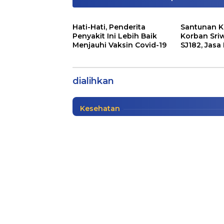
Hati-Hati, Penderita
Santunan K
Penyakit Ini Lebih Baik
Korban Sriw
Menjauhi Vaksin Covid-19
SJ182, Jasa
Catat, Tahun Depan Pe
Siapkan Sa
Ditiadakan
dialihkan
Nasional
,
Pendidikan
|
12/29/2020
Kesehatan