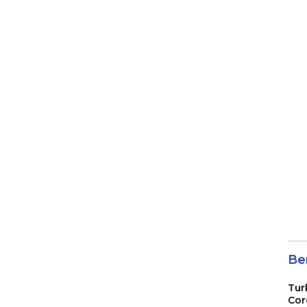
Ber
Tur
Cor