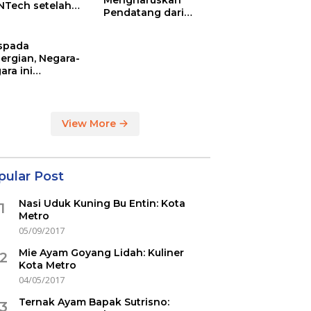
Mengharuskan
NTech setelah
Pendatang dari
ovac
Inggris Sertakan
Hasil Tes Corona
spada
ergian, Negara-
ara ini
indikasi
ercovid
View More
pular Post
Nasi Uduk Kuning Bu Entin: Kota
1
Metro
05/09/2017
Mie Ayam Goyang Lidah: Kuliner
2
Kota Metro
04/05/2017
Ternak Ayam Bapak Sutrisno:
3