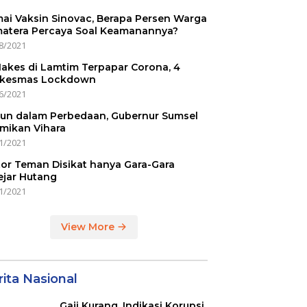
ai Vaksin Sinovac, Berapa Persen Warga
atera Percaya Soal Keamanannya?
8/2021
Nakes di Lamtim Terpapar Corona, 4
kesmas Lockdown
6/2021
un dalam Perbedaan, Gubernur Sumsel
mikan Vihara
1/2021
or Teman Disikat hanya Gara-Gara
ejar Hutang
1/2021
View More
ita Nasional
Gaji Kurang, Indikasi Korupsi