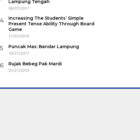
Lampung Tengah
06/07/2017
Increasing The Students’ Simple
4
Present Tense Ability Through Board
Game
11/07/2016
Puncak Mas: Bandar Lampung
5
10/27/2017
Rujak Bebeg Pak Mardi
6
01/21/2019