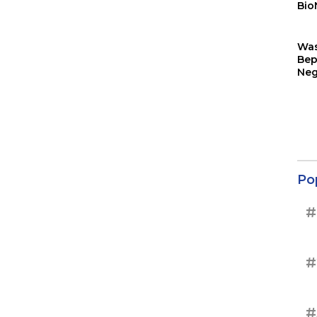
Bio
Sin
Wa
Bep
Neg
Ter
Sup
Po
#
#
#