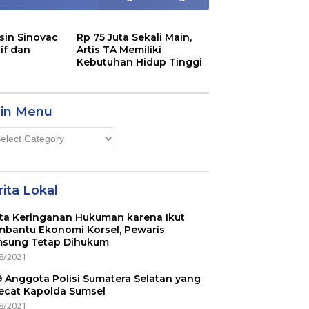
sin Sinovac
Rp 75 Juta Sekali Main,
if dan
Artis TA Memiliki
Kebutuhan Hidup Tinggi
in Menu
n
u
ita Lokal
ta Keringanan Hukuman karena Ikut
bantu Ekonomi Korsel, Pewaris
sung Tetap Dihukum
8/2021
 9 Anggota Polisi Sumatera Selatan yang
ecat Kapolda Sumsel
8/2021