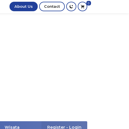
0
About Us
Contact
Wisata
Register - Login