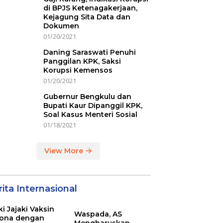
di BPJS Ketenagakerjaan,
Kejagung Sita Data dan
Dokumen
01/20/2021
Daning Saraswati Penuhi
Panggilan KPK, Saksi
Korupsi Kemensos
01/20/2021
Gubernur Bengkulu dan
Bupati Kaur Dipanggil KPK,
Soal Kasus Menteri Sosial
01/18/2021
View More
ita Internasional
ki Jajaki Vaksin
Waspada, AS
ona dengan