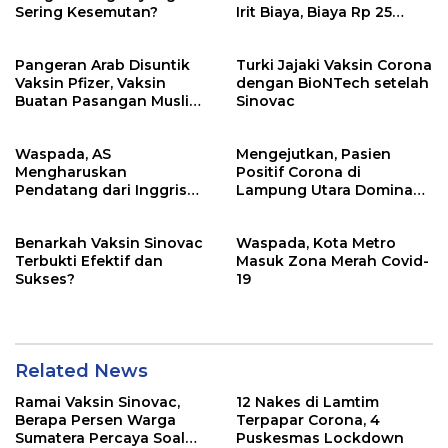
Sering Kesemutan?
Irit Biaya, Biaya Rp 25
Ribuan
Pangeran Arab Disuntik
Turki Jajaki Vaksin Corona
Vaksin Pfizer, Vaksin
dengan BioNTech setelah
Buatan Pasangan Muslim
Sinovac
dari Turki
Waspada, AS
Mengejutkan, Pasien
Mengharuskan
Positif Corona di
Pendatang dari Inggris
Lampung Utara Dominan
Sertakan Hasil Tes Corona
dari Pesantren?
Benarkah Vaksin Sinovac
Waspada, Kota Metro
Terbukti Efektif dan
Masuk Zona Merah Covid-
Sukses?
19
Related News
Ramai Vaksin Sinovac,
12 Nakes di Lamtim
Berapa Persen Warga
Terpapar Corona, 4
Sumatera Percaya Soal
Puskesmas Lockdown