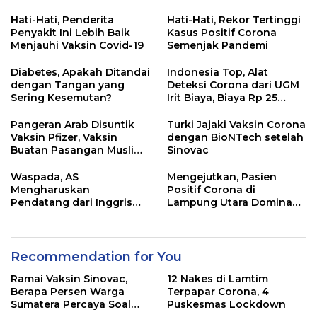
Keamanannya?
Hati-Hati, Penderita
Hati-Hati, Rekor Tertinggi
Penyakit Ini Lebih Baik
Kasus Positif Corona
Menjauhi Vaksin Covid-19
Semenjak Pandemi
Diabetes, Apakah Ditandai
Indonesia Top, Alat
dengan Tangan yang
Deteksi Corona dari UGM
Sering Kesemutan?
Irit Biaya, Biaya Rp 25
Ribuan
Pangeran Arab Disuntik
Turki Jajaki Vaksin Corona
Vaksin Pfizer, Vaksin
dengan BioNTech setelah
Buatan Pasangan Muslim
Sinovac
dari Turki
Waspada, AS
Mengejutkan, Pasien
Mengharuskan
Positif Corona di
Pendatang dari Inggris
Lampung Utara Dominan
Sertakan Hasil Tes Corona
dari Pesantren?
Recommendation for You
Ramai Vaksin Sinovac,
12 Nakes di Lamtim
Berapa Persen Warga
Terpapar Corona, 4
Sumatera Percaya Soal
Puskesmas Lockdown
Keamanannya?