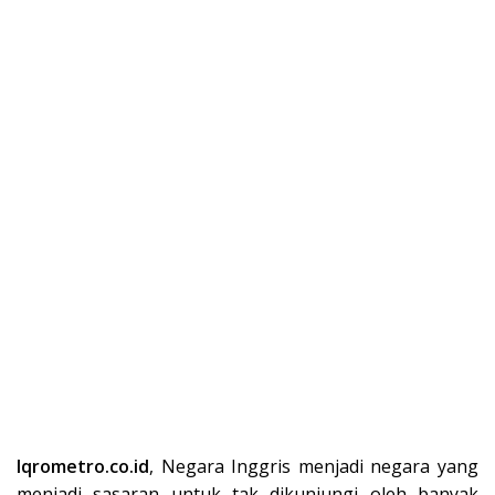
Iqrometro.co.id
, Negara Inggris menjadi negara yang
menjadi sasaran untuk tak dikunjungi oleh banyak