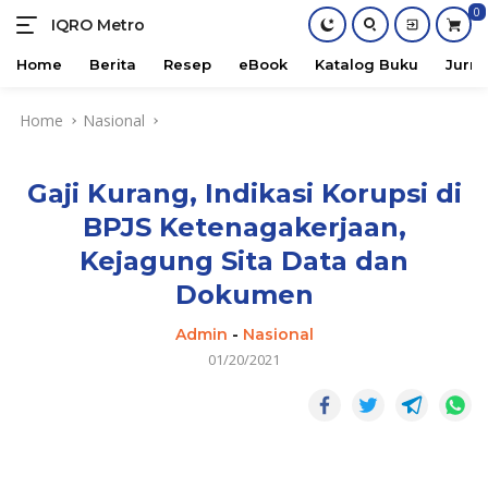
0
IQRO Metro
Lets
Bright
Home
Berita
Resep
eBook
Katalog Buku
Jurna
Together!
Skip
Home
Nasional
to
content
Gaji Kurang, Indikasi Korupsi di
BPJS Ketenagakerjaan,
Kejagung Sita Data dan
Dokumen
Admin
-
Nasional
01/20/2021