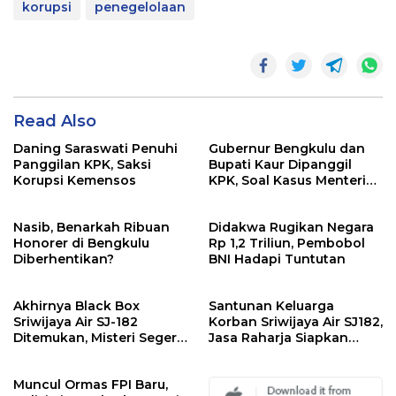
korupsi
penegelolaan
Read Also
Daning Saraswati Penuhi
Gubernur Bengkulu dan
Panggilan KPK, Saksi
Bupati Kaur Dipanggil
Korupsi Kemensos
KPK, Soal Kasus Menteri
Sosial
Nasib, Benarkah Ribuan
Didakwa Rugikan Negara
Honorer di Bengkulu
Rp 1,2 Triliun, Pembobol
Diberhentikan?
BNI Hadapi Tuntutan
Akhirnya Black Box
Santunan Keluarga
Sriwijaya Air SJ-182
Korban Sriwijaya Air SJ182,
Ditemukan, Misteri Segera
Jasa Raharja Siapkan
Terungkap
Santunan Segini
Muncul Ormas FPI Baru,