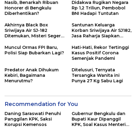
Nasib, Benarkah Ribuan
Didakwa Rugikan Negara
Honorer di Bengkulu
Rp 1,2 Triliun, Pembobol
Diberhentikan?
BNI Hadapi Tuntutan
Akhirnya Black Box
Santunan Keluarga
Sriwijaya Air SJ-182
Korban Sriwijaya Air SJ182,
Ditemukan, Misteri Segera
Jasa Raharja Siapkan
Terungkap
Santunan Segini
Muncul Ormas FPI Baru,
Hati-Hati, Rekor Tertinggi
Polisi Siap Bubarkan Lagi?
Kasus Positif Corona
Semenjak Pandemi
Predator Anak Dihukum
Ditelusuri, Ternyata
Kebiri, Bagaimana
Tersangka Wanita ini
Menurutmu?
Punya 27 Kg Sabu Lagi
Recommendation for You
Daning Saraswati Penuhi
Gubernur Bengkulu dan
Panggilan KPK, Saksi
Bupati Kaur Dipanggil
Korupsi Kemensos
KPK, Soal Kasus Menteri
Sosial