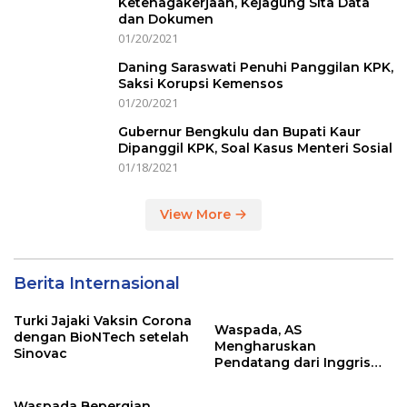
Ketenagakerjaan, Kejagung Sita Data
dan Dokumen
01/20/2021
Daning Saraswati Penuhi Panggilan KPK,
Saksi Korupsi Kemensos
01/20/2021
Gubernur Bengkulu dan Bupati Kaur
Dipanggil KPK, Soal Kasus Menteri Sosial
01/18/2021
View More
Berita Internasional
Turki Jajaki Vaksin Corona
Waspada, AS
dengan BioNTech setelah
Mengharuskan
Sinovac
Pendatang dari Inggris
Sertakan Hasil Tes Corona
Waspada Bepergian,