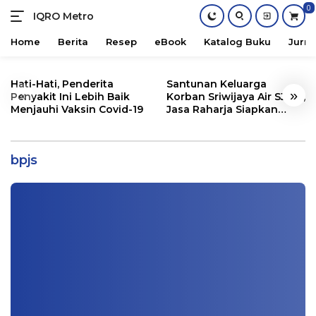
0
IQRO Metro
Lets
Bright
Home
Berita
Resep
eBook
Katalog Buku
Jurna
Together!
Skip
to
Hati-Hati, Penderita
Santunan Keluarga
«
»
content
Penyakit Ini Lebih Baik
Korban Sriwijaya Air SJ182,
Menjauhi Vaksin Covid-19
Jasa Raharja Siapkan
Gaji Kurang, Indikasi Korupsi di BPJS
Santunan Segini
Ketenagakerjaan, Kejagung Sita Data
dan Dokumen
bpjs
Nasional
|
01/20/2021