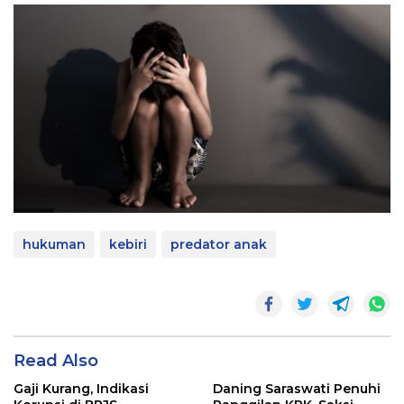
hukuman
kebiri
predator anak
Read Also
Gaji Kurang, Indikasi
Daning Saraswati Penuhi