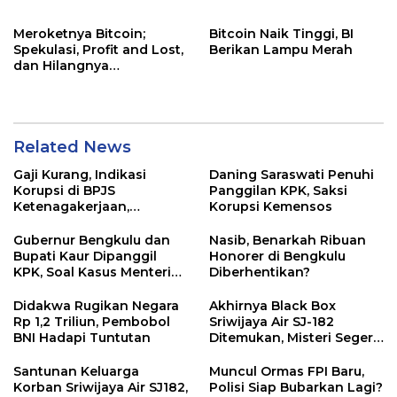
Meroketnya Bitcoin;
Bitcoin Naik Tinggi, BI
Spekulasi, Profit and Lost,
Berikan Lampu Merah
dan Hilangnya
Kemanusiaan
Related News
Gaji Kurang, Indikasi
Daning Saraswati Penuhi
Korupsi di BPJS
Panggilan KPK, Saksi
Ketenagakerjaan,
Korupsi Kemensos
Kejagung Sita Data dan
Dokumen
Gubernur Bengkulu dan
Nasib, Benarkah Ribuan
Bupati Kaur Dipanggil
Honorer di Bengkulu
KPK, Soal Kasus Menteri
Diberhentikan?
Sosial
Didakwa Rugikan Negara
Akhirnya Black Box
Rp 1,2 Triliun, Pembobol
Sriwijaya Air SJ-182
BNI Hadapi Tuntutan
Ditemukan, Misteri Segera
Terungkap
Santunan Keluarga
Muncul Ormas FPI Baru,
Korban Sriwijaya Air SJ182,
Polisi Siap Bubarkan Lagi?