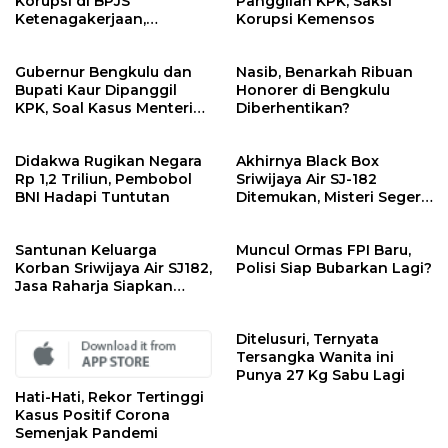
Korupsi di BPJS
Panggilan KPK, Saksi
Ketenagakerjaan,
Korupsi Kemensos
Kejagung Sita Data dan
Dokumen
Gubernur Bengkulu dan
Nasib, Benarkah Ribuan
Bupati Kaur Dipanggil
Honorer di Bengkulu
KPK, Soal Kasus Menteri
Diberhentikan?
Sosial
Didakwa Rugikan Negara
Akhirnya Black Box
Rp 1,2 Triliun, Pembobol
Sriwijaya Air SJ-182
BNI Hadapi Tuntutan
Ditemukan, Misteri Segera
Terungkap
Santunan Keluarga
Muncul Ormas FPI Baru,
Korban Sriwijaya Air SJ182,
Polisi Siap Bubarkan Lagi?
Jasa Raharja Siapkan
Santunan Segini
Ditelusuri, Ternyata
Tersangka Wanita ini
Punya 27 Kg Sabu Lagi
Hati-Hati, Rekor Tertinggi
Kasus Positif Corona
Semenjak Pandemi