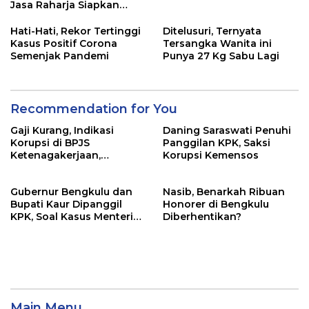
Jasa Raharja Siapkan
Santunan Segini
Hati-Hati, Rekor Tertinggi
Ditelusuri, Ternyata
Kasus Positif Corona
Tersangka Wanita ini
Semenjak Pandemi
Punya 27 Kg Sabu Lagi
Recommendation for You
Gaji Kurang, Indikasi
Daning Saraswati Penuhi
Korupsi di BPJS
Panggilan KPK, Saksi
Ketenagakerjaan,
Korupsi Kemensos
Kejagung Sita Data dan
Dokumen
Gubernur Bengkulu dan
Nasib, Benarkah Ribuan
Bupati Kaur Dipanggil
Honorer di Bengkulu
KPK, Soal Kasus Menteri
Diberhentikan?
Sosial
Main Menu