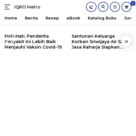
0
IQRO Metro
Lets
Bright
Home
Berita
Resep
eBook
Katalog Buku
Jurna
Together!
Skip
to
Hati-Hati, Penderita
Santunan Keluarga
«
»
content
Penyakit Ini Lebih Baik
Korban Sriwijaya Air SJ182,
Menjauhi Vaksin Covid-19
Jasa Raharja Siapkan
Santunan Segini