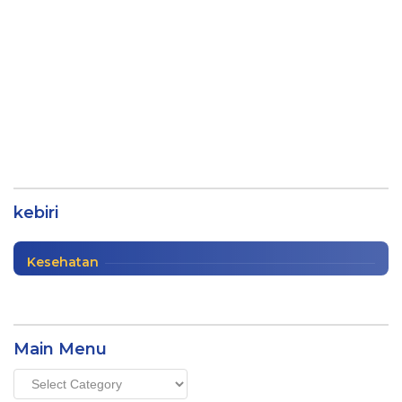
Predator Anak Dihukum Kebiri,
Bagaimana Menurutmu?
kebiri
Nasional
|
01/05/2021
Kesehatan
Main Menu
Main
Menu