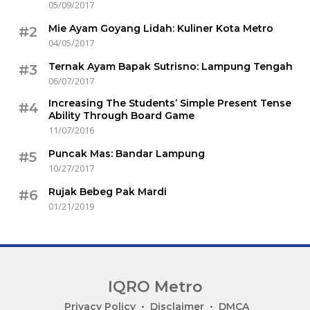
05/09/2017
Mie Ayam Goyang Lidah: Kuliner Kota Metro
#2
04/05/2017
Ternak Ayam Bapak Sutrisno: Lampung Tengah
#3
06/07/2017
Increasing The Students’ Simple Present Tense
#4
Ability Through Board Game
11/07/2016
Puncak Mas: Bandar Lampung
#5
10/27/2017
Rujak Bebeg Pak Mardi
#6
01/21/2019
IQRO Metro
Lets
Privacy Policy
Disclaimer
DMCA