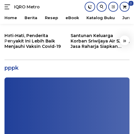
0
IQRO Metro
Lets
Bright
Home
Berita
Resep
eBook
Katalog Buku
Jurna
Together!
Skip
to
Hati-Hati, Penderita
Santunan Keluarga
«
»
content
Penyakit Ini Lebih Baik
Korban Sriwijaya Air SJ182,
Menjauhi Vaksin Covid-19
Jasa Raharja Siapkan
Santunan Segini
Catat, Tahun Depan Pendaftaran CPNS
Guru Ditiadakan
pppk
Nasional
,
Pendidikan
|
12/29/2020