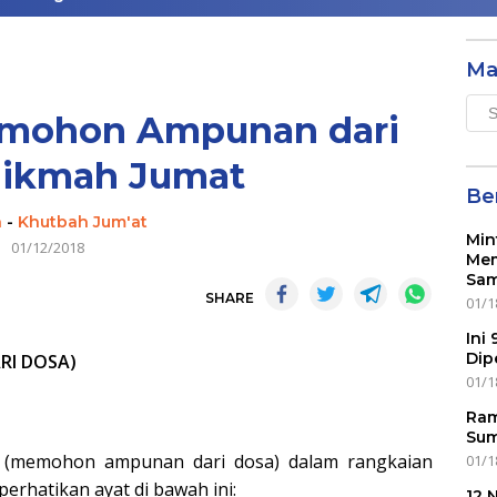
Ma
Mai
Memohon Ampunan dari
Men
Hikmah Jumat
Ber
n
-
Khutbah Jum'at
Min
01/12/2018
Mem
Sam
SHARE
01/1
Ini
Dip
RI DOSA)
01/1
Ram
Sum
r (memohon ampunan dari dosa) dalam rangkaian
01/1
perhatikan ayat di bawah ini:
12 