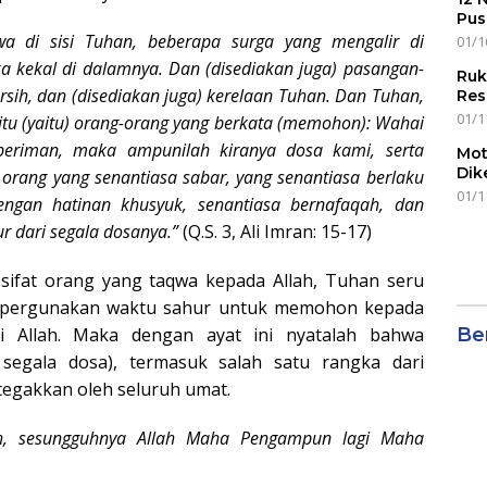
Pus
wa di sisi Tuhan, beberapa surga yang mengalir di
01/1
 kekal di dalamnya. Dan (disediakan juga) pasangan-
Ruk
rsih, dan (disediakan juga) kerelaan Tuhan. Dan Tuhan,
Res
01/1
 (yaitu) orang-orang yang berkata (memohon): Wahai
beriman, maka ampunilah kiranya dosa kami, serta
Mot
Dik
) orang yang senantiasa sabar, yang senantiasa berlaku
01/1
ngan hatinan khusyuk, senantiasa bernafaqah, dan
 dari segala dosanya.”
(Q.S. 3, Ali Imran: 15-17)
-sifat orang yang taqwa kepada Allah, Tuhan seru
empergunakan waktu sahur untuk memohon kepada
i Allah. Maka dengan ayat ini nyatalah bahwa
Ber
segala dosa), termasuk salah satu rangka dari
itegakkan oleh seluruh umat.
, sesungguhnya Allah Maha Pengampun lagi Maha