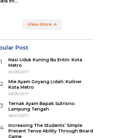
ara ini
indikasi
ercovid
View More
pular Post
Nasi Uduk Kuning Bu Entin: Kota
1
Metro
05/09/2017
Mie Ayam Goyang Lidah: Kuliner
2
Kota Metro
04/05/2017
Ternak Ayam Bapak Sutrisno:
3
Lampung Tengah
06/07/2017
Increasing The Students’ Simple
4
Present Tense Ability Through Board
Game