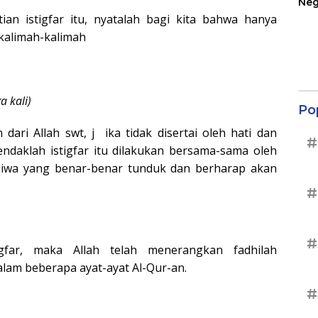
Neg
Ter
n istigfar itu, nyatalah bagi kita bahwa hanya
Sup
kalimah-kalimah
 kali)
Po
ri Allah swt, j ika tidak disertai oleh hati dan
#
endaklah istigfar itu dilakukan bersama-sama oleh
jiwa yang benar-benar tunduk dan berharap akan
#
#
far, maka Allah telah menerangkan fadhilah
alam beberapa ayat-ayat Al-Qur-an.
#