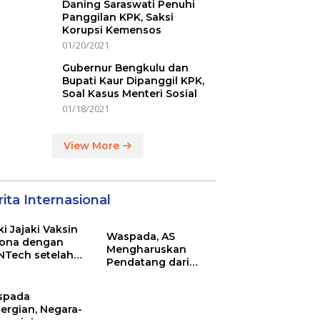
Daning Saraswati Penuhi
Panggilan KPK, Saksi
Korupsi Kemensos
01/20/2021
Gubernur Bengkulu dan
Bupati Kaur Dipanggil KPK,
Soal Kasus Menteri Sosial
01/18/2021
View More
ita Internasional
ki Jajaki Vaksin
Waspada, AS
ona dengan
Mengharuskan
NTech setelah
Pendatang dari
ovac
Inggris Sertakan
Hasil Tes Corona
spada
ergian, Negara-