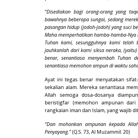
“Disediakan bagi orang-orang yang taq
bawahnya beberapa sungai, sedang mereka
pasangan hidup (jodoh-jodoh) yang suci be
Maha memperhatikan hamba-hamba-Nya itu
Tuhan kami, sesungguhnya kami telah 
jauhkanlah dari kami siksa neraka, (yaitu
benar, senantiasa menyembah Tuhan de
senantiasa memohon ampun di waktu sahur
Ayat ini tegas benar menyatakan sifat
sekalian alam. Mereka senantiasa m
Allah semoga dosa-dosanya diampun
beristigfar (memohon ampunan dari 
rangkaian iman dan Islam, yang wajib d
“Dan mohonkan ampunan kepada Allah
Penyayang.”
(Q.S. 73, Al Muzammil: 20)