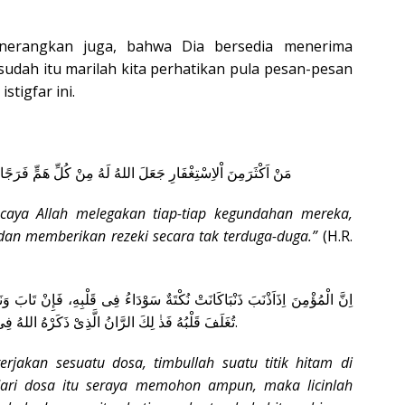
nerangkan juga, bahwa Dia bersedia menerima
dah itu marilah kita perhatikan pula pesan-pesan
tigfar ini.
مَنْ اَكْثَرَمِنَ اْلاِسْتِغْفَارِ جَعَلَ اللهُ لَهُ مِنْ كُلِّ هَمٍّ فَرَ
scaya Allah melegakan tiap-tiap kegundahan mereka,
dan memberikan rezeki secara tak terduga-duga.”
(H.R.
اِنَّ الْمُؤْمِنَ اِذَاَذْنَبَ ذَنْبَاكَانَتْ نُكْتَةٌ سَوْدَاءُ فِى قَلْبِهِ، فَإِنْ تَابَ وَ
تُغَلَفَ قَلْبُهُ فَذٰ لِكَ الرَّانُ الَّذِىْ ذَكَرْهُ اللهُ فِى كِتَابِهِ، كَلاَّ بَلْ رَانَ عَلَى قُلُوْ بِهِمْ مَاكَانُوْا يَكْسِبُوْنَ.
akan sesuatu dosa, timbullah suatu titik hitam di
i dari dosa itu seraya memohon ampun, maka licinlah