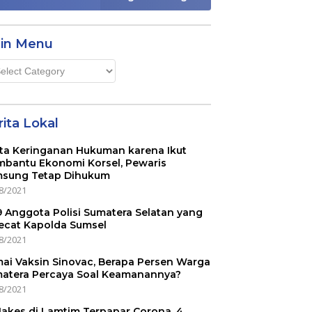
in Menu
n
u
ita Lokal
ta Keringanan Hukuman karena Ikut
bantu Ekonomi Korsel, Pewaris
sung Tetap Dihukum
8/2021
 9 Anggota Polisi Sumatera Selatan yang
ecat Kapolda Sumsel
8/2021
ai Vaksin Sinovac, Berapa Persen Warga
atera Percaya Soal Keamanannya?
8/2021
Nakes di Lamtim Terpapar Corona, 4