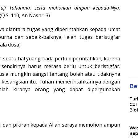
uji Tuhanmu, serta mohonlah ampun kepada-Nya,
(Q.S. 110, An Nashr: 3)
a diantara tugas yang diperintahkan kepada umat
na dan sebaik-baiknya, ialah tugas beristigfar
la dosa).
uatu hal yuang tiada perlu diperintahkan; karena
sendirinya harus merasa perlu untuk beristigfar.
usia mungkin sangsi tentang boleh atau tidaknyha
n kesangsian itu, Tuhan memerintahkannya dengan
Ber
ialah kiranya orang yang dapat dipergunakan
Tur
Cor
Bio
Sin
hati dan pikiran kepada Allah seraya memohon ampun
Wa
Bep