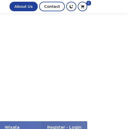
0
About Us
Contact
Wisata
Register - Login