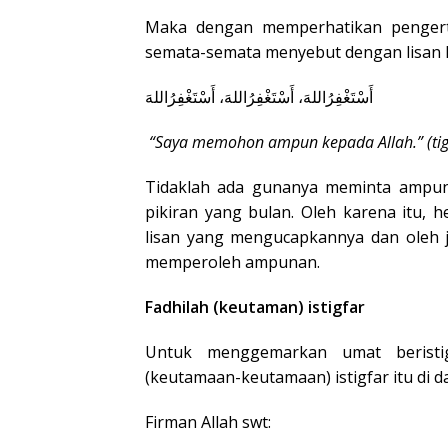
Maka dengan memperhatikan pengertia
semata-semata menyebut dengan lisan 
أَسْتَغْفِرُاللهَ، أَسْتَغْفِرُاللهَ، أَسْتَغْفِرُاللهَ
“Saya memohon ampun kepada Allah.” (tiga
Tidaklah ada gunanya meminta ampun da
pikiran yang bulan. Oleh karena itu, h
lisan yang mengucapkannya dan oleh 
memperoleh ampunan.
Fadhilah (keutaman) istigfar
Untuk menggemarkan umat beristig
(keutamaan-keutamaan) istigfar itu di d
Firman Allah swt: