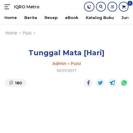
0
IQRO Metro
Lets
Bright
Home
Berita
Resep
eBook
Katalog Buku
Jurna
Together!
Skip
Home
Puisi
to
content
Tunggal Mata [Hari]
Admin
-
Puisi
03/07/2017
180