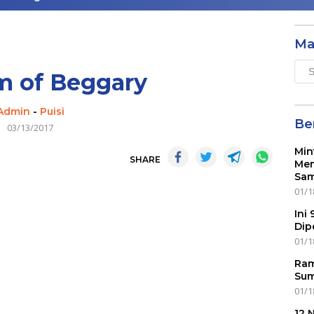
Ma
Mai
m of Beggary
Men
Admin
-
Puisi
Ber
03/13/2017
Min
SHARE
Mem
Sam
01/1
Ini
Dip
01/1
Ram
Sum
01/1
12 