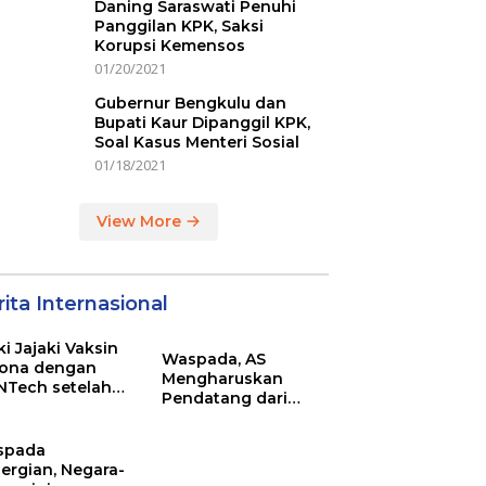
Daning Saraswati Penuhi
Panggilan KPK, Saksi
Korupsi Kemensos
01/20/2021
Gubernur Bengkulu dan
Bupati Kaur Dipanggil KPK,
Soal Kasus Menteri Sosial
01/18/2021
View More
ita Internasional
ki Jajaki Vaksin
Waspada, AS
ona dengan
Mengharuskan
NTech setelah
Pendatang dari
ovac
Inggris Sertakan
Hasil Tes Corona
spada
ergian, Negara-