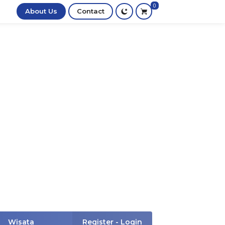
0
About Us
Contact
Wisata
Register - Login