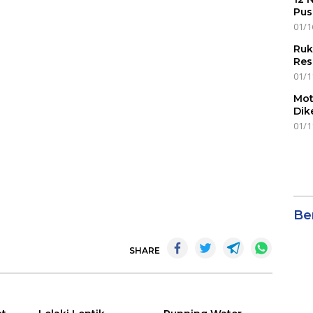
Pus
01/1
Ruk
Res
01/1
Mot
Dik
01/1
Ber
SHARE