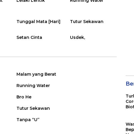
at
Lelaki Lentik
Running Water
Tunggal Mata [Hari]
Tutur Sekawan
Setan Cinta
Usdek,
Malam yang Berat
Ber
Running Water
Tur
Bro He
Cor
Bio
Tutur Sekawan
Sin
Tanpa “U”
Wa
Bep