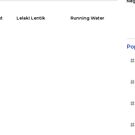
Neg
Ter
Sup
at
Lelaki Lentik
Running Water
Po
#
#
#
#