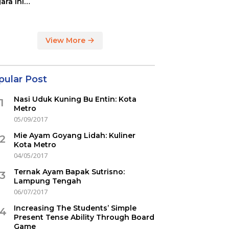
ara ini
indikasi
ercovid
View More
pular Post
Nasi Uduk Kuning Bu Entin: Kota
1
Metro
05/09/2017
Mie Ayam Goyang Lidah: Kuliner
2
Kota Metro
04/05/2017
Ternak Ayam Bapak Sutrisno:
3
Lampung Tengah
06/07/2017
Increasing The Students’ Simple
4
Present Tense Ability Through Board
Game