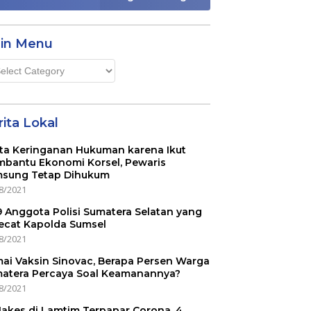
in Menu
n
u
ita Lokal
ta Keringanan Hukuman karena Ikut
bantu Ekonomi Korsel, Pewaris
sung Tetap Dihukum
8/2021
 9 Anggota Polisi Sumatera Selatan yang
ecat Kapolda Sumsel
8/2021
ai Vaksin Sinovac, Berapa Persen Warga
atera Percaya Soal Keamanannya?
8/2021
Nakes di Lamtim Terpapar Corona, 4