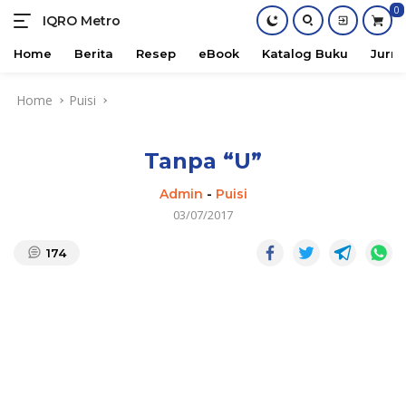
0
IQRO Metro
Lets
Bright
Home
Berita
Resep
eBook
Katalog Buku
Jurna
Together!
Skip
Home
Puisi
to
content
Tanpa “U”
Admin
-
Puisi
03/07/2017
174