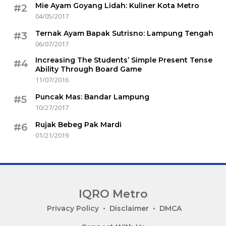
Mie Ayam Goyang Lidah: Kuliner Kota Metro
#2
04/05/2017
Ternak Ayam Bapak Sutrisno: Lampung Tengah
#3
06/07/2017
Increasing The Students’ Simple Present Tense
#4
Ability Through Board Game
11/07/2016
Puncak Mas: Bandar Lampung
#5
10/27/2017
Rujak Bebeg Pak Mardi
#6
01/21/2019
IQRO Metro
Lets
Privacy Policy
Disclaimer
DMCA
Bright