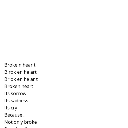
Broke n hear t
B rok en he art
Br ok en he ar t
Broken heart
Its sorrow
Its sadness
Its cry
Because ….
Not only broke