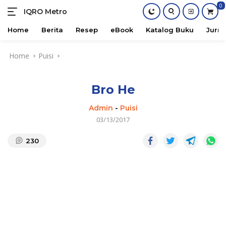
0
IQRO Metro
Lets
Bright
Home
Berita
Resep
eBook
Katalog Buku
Jurna
Together!
Skip
Home
Puisi
to
content
Bro He
Admin
-
Puisi
03/13/2017
230