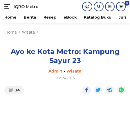
0
IQRO Metro
Lets
Bright
Home
Berita
Resep
eBook
Katalog Buku
Jurna
Together!
Skip
Home
Wisata
to
content
Ayo ke Kota Metro: Kampung
Sayur 23
Admin
-
Wisata
08/15/2016
34