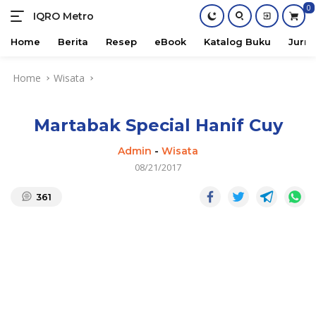
0
IQRO Metro
Lets
Bright
Home
Berita
Resep
eBook
Katalog Buku
Jurna
Together!
Skip
Home
Wisata
to
content
Martabak Special Hanif Cuy
Admin
-
Wisata
08/21/2017
361