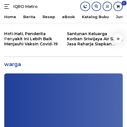
0
IQRO Metro
Lets
Bright
Home
Berita
Resep
eBook
Katalog Buku
Jurna
Together!
Skip
to
Hati-Hati, Penderita
Santunan Keluarga
«
»
content
Penyakit Ini Lebih Baik
Korban Sriwijaya Air SJ182,
Menjauhi Vaksin Covid-19
Jasa Raharja Siapkan
Santunan Segini
Banyuasin dan Banyaknya Ular Kobra,
Ada Warga yang Tewas
warga
Info Sumatera Selatan
|
01/06/2021