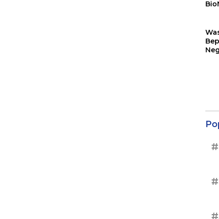
Bio
Sin
Wa
Bep
Neg
Ter
Sup
Po
#
#
#