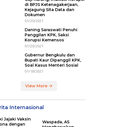
di BPJS Ketenagakerjaan,
Kejagung Sita Data dan
Dokumen
01/20/2021
Daning Saraswati Penuhi
Panggilan KPK, Saksi
Korupsi Kemensos
01/20/2021
Gubernur Bengkulu dan
Bupati Kaur Dipanggil KPK,
Soal Kasus Menteri Sosial
01/18/2021
View More
ita Internasional
ki Jajaki Vaksin
Waspada, AS
ona dengan