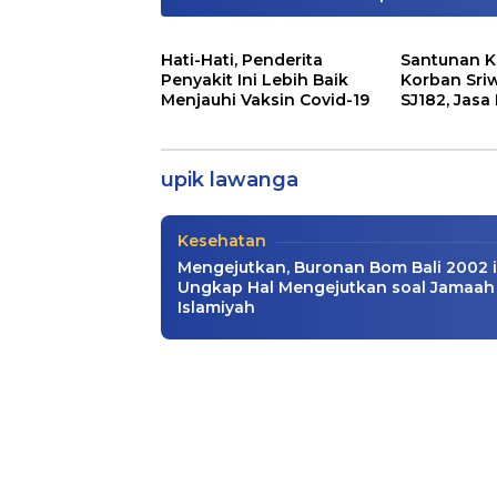
Hati-Hati, Penderita
Santunan K
Penyakit Ini Lebih Baik
Korban Sriw
Menjauhi Vaksin Covid-19
SJ182, Jasa
Klarifikasi Bedanya Jam
Siapkan Sa
Sekarang Versi Upik
upik lawanga
Info Lampung
,
Nasional
|
12/20/2020
Kesehatan
Mengejutkan, Buronan Bom Bali 2002 i
Ungkap Hal Mengejutkan soal Jamaah
Islamiyah