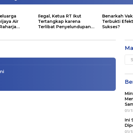
eluarga
Ilegal, Ketua RT Ikut
Benarkah Vak
ijaya Air
Tertangkap karena
Terbukti Efekt
 Raharja
Terlibat Penyelundupan
Sukses?
aah Islamiyah Dulu dan
ntunan Segini
Lobster
Ma
Mai
Men
ni
Ber
Min
Mem
Sam
01/1
Ini
Dip
01/1