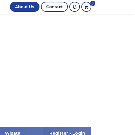
0
About Us
Contact
Wisata
Register - Login