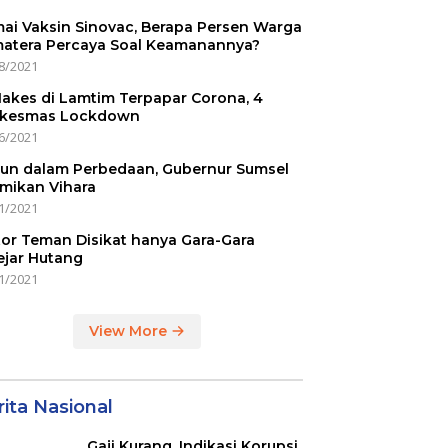
ai Vaksin Sinovac, Berapa Persen Warga
atera Percaya Soal Keamanannya?
8/2021
Nakes di Lamtim Terpapar Corona, 4
kesmas Lockdown
6/2021
un dalam Perbedaan, Gubernur Sumsel
mikan Vihara
1/2021
or Teman Disikat hanya Gara-Gara
ejar Hutang
1/2021
View More
ita Nasional
Gaji Kurang, Indikasi Korupsi