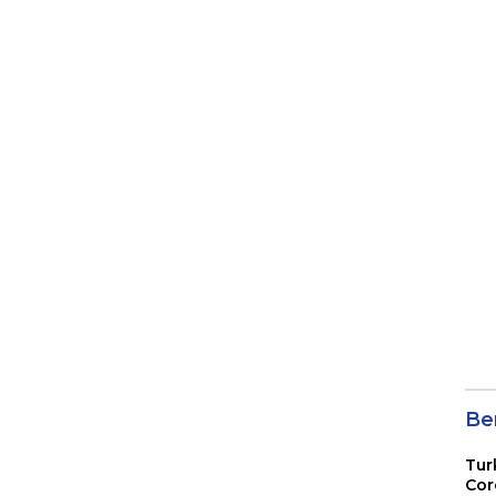
Ber
Tur
Cor