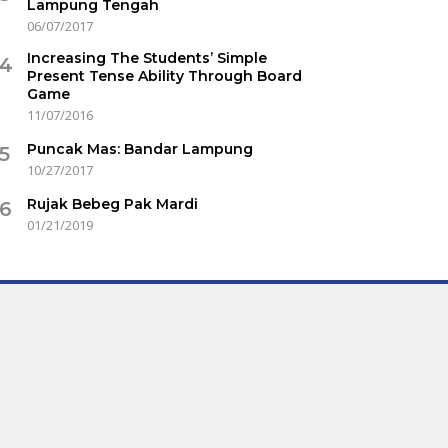
Lampung Tengah
06/07/2017
Increasing The Students’ Simple
4
Present Tense Ability Through Board
Game
11/07/2016
Puncak Mas: Bandar Lampung
5
10/27/2017
Rujak Bebeg Pak Mardi
6
01/21/2019