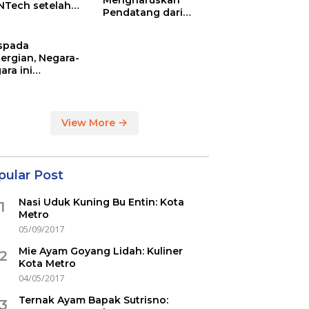
Mengharuskan
NTech setelah
Pendatang dari
ovac
Inggris Sertakan
Hasil Tes Corona
spada
ergian, Negara-
ara ini
indikasi
ercovid
View More
pular Post
Nasi Uduk Kuning Bu Entin: Kota
1
Metro
05/09/2017
Mie Ayam Goyang Lidah: Kuliner
2
Kota Metro
04/05/2017
Ternak Ayam Bapak Sutrisno:
3