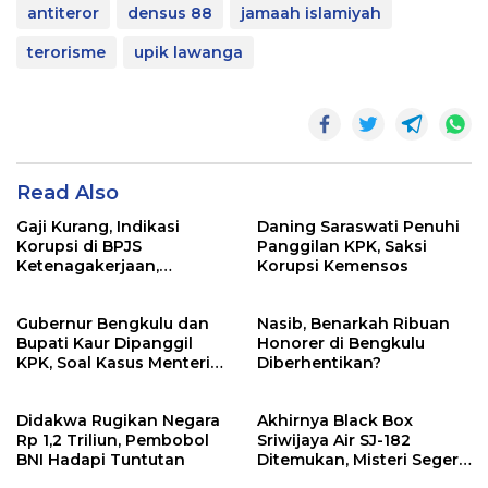
antiteror
densus 88
jamaah islamiyah
terorisme
upik lawanga
Read Also
Gaji Kurang, Indikasi
Daning Saraswati Penuhi
Korupsi di BPJS
Panggilan KPK, Saksi
Ketenagakerjaan,
Korupsi Kemensos
Kejagung Sita Data dan
Dokumen
Gubernur Bengkulu dan
Nasib, Benarkah Ribuan
Bupati Kaur Dipanggil
Honorer di Bengkulu
KPK, Soal Kasus Menteri
Diberhentikan?
Sosial
Didakwa Rugikan Negara
Akhirnya Black Box
Rp 1,2 Triliun, Pembobol
Sriwijaya Air SJ-182
BNI Hadapi Tuntutan
Ditemukan, Misteri Segera
Terungkap