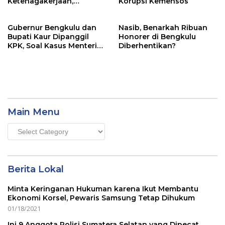
Ketenagakerjaan,
Korupsi Kemensos
Kejagung Sita Data dan
Dokumen
Gubernur Bengkulu dan
Nasib, Benarkah Ribuan
Bupati Kaur Dipanggil
Honorer di Bengkulu
KPK, Soal Kasus Menteri
Diberhentikan?
Sosial
Main Menu
Main
Menu
Berita Lokal
Minta Keringanan Hukuman karena Ikut Membantu
Ekonomi Korsel, Pewaris Samsung Tetap Dihukum
01/18/2021
Ini 9 Anggota Polisi Sumatera Selatan yang Dipecat