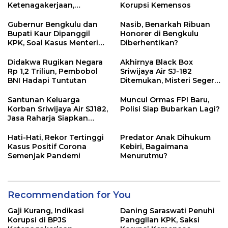
Ketenagakerjaan,
Korupsi Kemensos
Kejagung Sita Data dan
Dokumen
Gubernur Bengkulu dan
Nasib, Benarkah Ribuan
Bupati Kaur Dipanggil
Honorer di Bengkulu
KPK, Soal Kasus Menteri
Diberhentikan?
Sosial
Didakwa Rugikan Negara
Akhirnya Black Box
Rp 1,2 Triliun, Pembobol
Sriwijaya Air SJ-182
BNI Hadapi Tuntutan
Ditemukan, Misteri Segera
Terungkap
Santunan Keluarga
Muncul Ormas FPI Baru,
Korban Sriwijaya Air SJ182,
Polisi Siap Bubarkan Lagi?
Jasa Raharja Siapkan
Santunan Segini
Hati-Hati, Rekor Tertinggi
Predator Anak Dihukum
Kasus Positif Corona
Kebiri, Bagaimana
Semenjak Pandemi
Menurutmu?
Recommendation for You
Gaji Kurang, Indikasi
Daning Saraswati Penuhi
Korupsi di BPJS
Panggilan KPK, Saksi