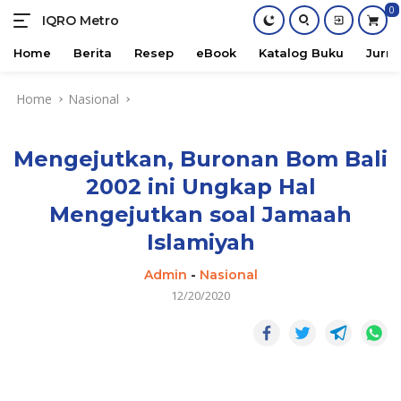
0
IQRO Metro
Lets
Bright
Home
Berita
Resep
eBook
Katalog Buku
Jurna
Together!
Skip
Home
Nasional
to
content
Mengejutkan, Buronan Bom Bali
2002 ini Ungkap Hal
Mengejutkan soal Jamaah
Islamiyah
Admin
-
Nasional
12/20/2020