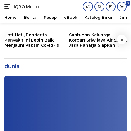
0
IQRO Metro
Lets
Bright
Home
Berita
Resep
eBook
Katalog Buku
Jurna
Together!
Skip
to
Hati-Hati, Penderita
Santunan Keluarga
«
»
content
Penyakit Ini Lebih Baik
Korban Sriwijaya Air SJ182,
Menjauhi Vaksin Covid-19
Jasa Raharja Siapkan
Santunan Segini
Tangisan Umar bin Khaththab Melihat
Kondisi Nabi SAW
dunia
Khutbah Jum'at
|
12/28/2020