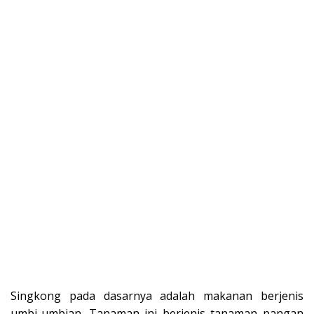
Singkong pada dasarnya adalah makanan berjenis
umbi-umbian. Tanaman ini berjenis tanaman pangan