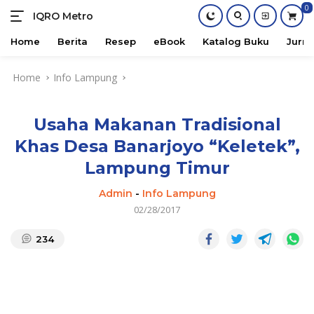
0
IQRO Metro
Lets
Bright
Home
Berita
Resep
eBook
Katalog Buku
Jurna
Together!
Skip
Home
Info Lampung
to
content
Usaha Makanan Tradisional
Khas Desa Banarjoyo “Keletek”,
Lampung Timur
Admin
-
Info Lampung
02/28/2017
234