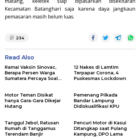
matang, keletek siap dipasarkan disekitaran
Kecamatan Batanghari saja karena daya jangkaun
pemasaran masih belum luas.
234
Read Also
Ramai Vaksin Sinovac,
12 Nakes di Lamtim
Berapa Persen Warga
Terpapar Corona, 4
Sumatera Percaya Soal
Puskesmas Lockdown
Keamanannya?
Motor Teman Disikat
Pemenang Pilkada
hanya Gara-Gara Dikejar
Bandar Lampung
Hutang
Didiskualifikasi KPU
Tanggul Jebol, Ratusan
Pencuri Motor di Kasui
Rumah di Tanggamus
Ditangkap saat Pulang
Terendam Banjir
Kampung, DPO Lama