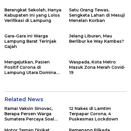
Berangkat Sekolah, Hanya
Satu Orang Tewas,
Kabupaten ini yang Lolos
Sengketa Lahan di Mesuji
Verifikasi di Lampung
Menelan Korban
Gara-Gara ini Warga
Jelang Liburan, Mau
Lampung Barat Terinjak
Berlibur ke Way Kambas?
Gajah
Mengejutkan, Pasien
Waspada, Kota Metro
Positif Corona di
Masuk Zona Merah Covid-
Lampung Utara Dominan
19
dari Pesantren?
Related News
Ramai Vaksin Sinovac,
12 Nakes di Lamtim
Berapa Persen Warga
Terpapar Corona, 4
Sumatera Percaya Soal
Puskesmas Lockdown
Keamanannya?
Motor Teman Disikat
Pemenang Pilkada