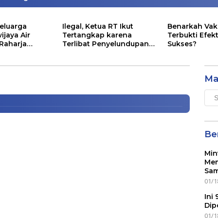
eluarga
Ilegal, Ketua RT Ikut
Benarkah Vak
ijaya Air
Tertangkap karena
Terbukti Efekt
 Raharja
Terlibat Penyelundupan
Sukses?
 Memenangi Suara di Kota
ntunan Segini
Lobster
Ma
Mai
Men
Ber
Min
Mem
Sam
01/1
Ini
Dip
01/1