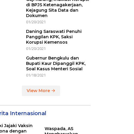
di BPJS Ketenagakerjaan,
Kejagung Sita Data dan
Dokumen
01/20/2021
Daning Saraswati Penuhi
Panggilan KPK, Saksi
Korupsi Kemensos
01/20/2021
Gubernur Bengkulu dan
Bupati Kaur Dipanggil KPK,
Soal Kasus Menteri Sosial
01/18/2021
View More
ita Internasional
ki Jajaki Vaksin
Waspada, AS
ona dengan