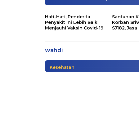
Hati-Hati, Penderita
Santunan K
Penyakit Ini Lebih Baik
Korban Sriw
Menjauhi Vaksin Covid-19
SJ182, Jasa
Akankah Wahdi-Qomaru
Siapkan Sa
Metro
wahdi
Info Metro
|
12/13/2020
Kesehatan