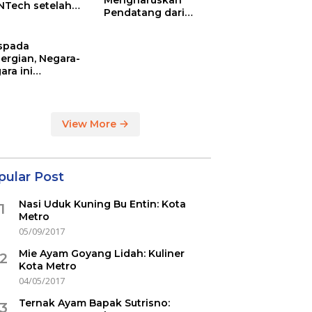
Mengharuskan
NTech setelah
Pendatang dari
ovac
Inggris Sertakan
Hasil Tes Corona
spada
ergian, Negara-
ara ini
indikasi
ercovid
View More
pular Post
Nasi Uduk Kuning Bu Entin: Kota
1
Metro
05/09/2017
Mie Ayam Goyang Lidah: Kuliner
2
Kota Metro
04/05/2017
Ternak Ayam Bapak Sutrisno:
3