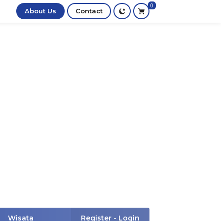
0
About Us
Contact
Wisata
Register - Login