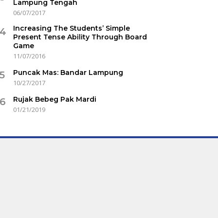
Lampung Tengah
06/07/2017
Increasing The Students’ Simple
4
Present Tense Ability Through Board
Game
11/07/2016
Puncak Mas: Bandar Lampung
5
10/27/2017
Rujak Bebeg Pak Mardi
6
01/21/2019