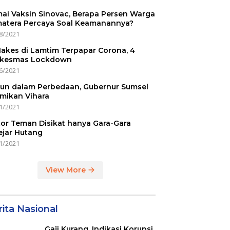
ai Vaksin Sinovac, Berapa Persen Warga
atera Percaya Soal Keamanannya?
8/2021
Nakes di Lamtim Terpapar Corona, 4
kesmas Lockdown
6/2021
un dalam Perbedaan, Gubernur Sumsel
mikan Vihara
1/2021
or Teman Disikat hanya Gara-Gara
ejar Hutang
1/2021
View More
ita Nasional
Gaji Kurang, Indikasi Korupsi