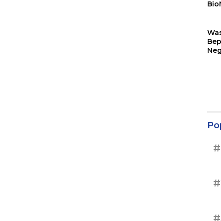
Bio
Sin
Wa
Bep
Neg
Ter
Sup
Po
#
#
#