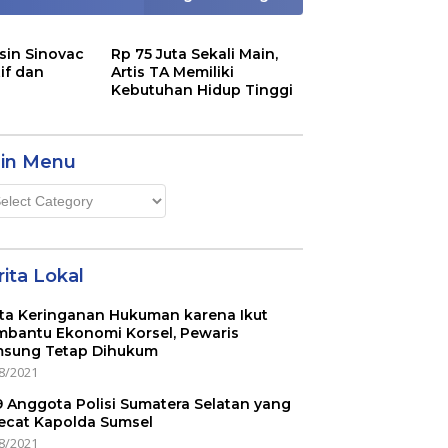
sin Sinovac
Rp 75 Juta Sekali Main,
if dan
Artis TA Memiliki
Kebutuhan Hidup Tinggi
in Menu
n
u
ita Lokal
ta Keringanan Hukuman karena Ikut
bantu Ekonomi Korsel, Pewaris
sung Tetap Dihukum
8/2021
 9 Anggota Polisi Sumatera Selatan yang
ecat Kapolda Sumsel
8/2021