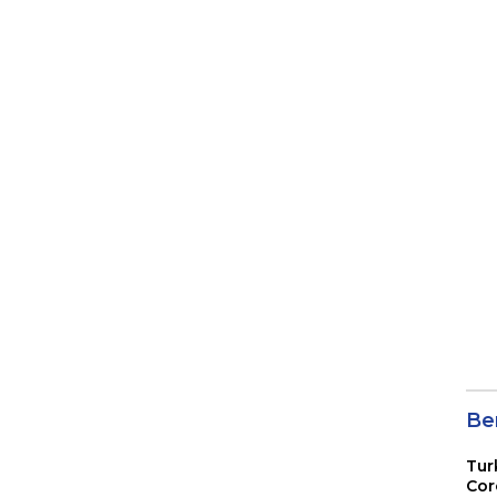
Ber
Tur
Cor