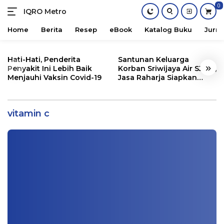
0
IQRO Metro
Lets
Bright
Home
Berita
Resep
eBook
Katalog Buku
Jurna
Together!
Skip
to
Hati-Hati, Penderita
Santunan Keluarga
«
»
content
Penyakit Ini Lebih Baik
Korban Sriwijaya Air SJ182,
Menjauhi Vaksin Covid-19
Jasa Raharja Siapkan
Santunan Segini
Selama ini Kita Tak Tahu, Ini Daftar Buah
yang Mengandung Vit. C, Jeruk?
vitamin c
Kesehatan
|
12/20/2020