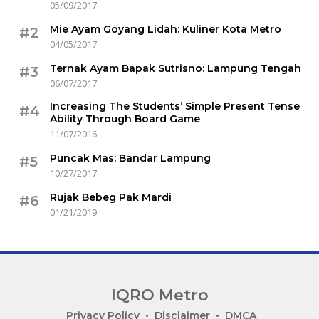
05/09/2017
Mie Ayam Goyang Lidah: Kuliner Kota Metro
#2
04/05/2017
Ternak Ayam Bapak Sutrisno: Lampung Tengah
#3
06/07/2017
Increasing The Students’ Simple Present Tense
#4
Ability Through Board Game
11/07/2016
Puncak Mas: Bandar Lampung
#5
10/27/2017
Rujak Bebeg Pak Mardi
#6
01/21/2019
IQRO Metro
Lets
Privacy Policy
Disclaimer
DMCA