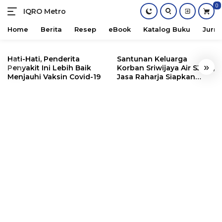
0
IQRO Metro
Lets
Bright
Home
Berita
Resep
eBook
Katalog Buku
Jurna
Together!
Skip
to
Hati-Hati, Penderita
Santunan Keluarga
«
»
content
Penyakit Ini Lebih Baik
Korban Sriwijaya Air SJ182,
Menjauhi Vaksin Covid-19
Jasa Raharja Siapkan
Santunan Segini