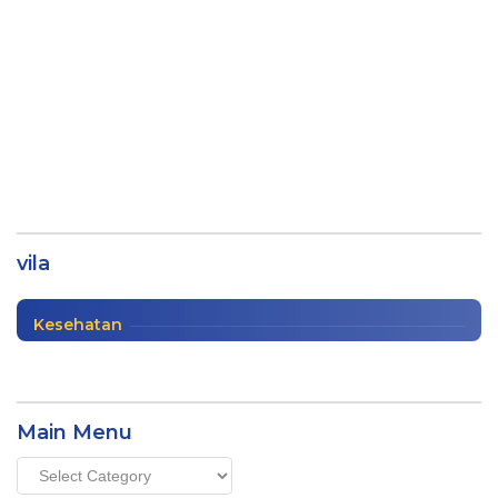
Mengejutkan, Warga Sekitar Baru Tahu
Vila ini Pusat Pelatihan Terorisme
vila
Nasional
|
12/28/2020
Kesehatan
Main Menu
Main
Menu