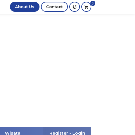
0
About Us
Contact
Wisata
Register - Login