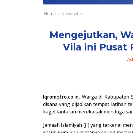
Home
Nasional
Mengejutkan, Wa
Vila ini Pusat
Ad
Iqrometro.co.id
, Warga di Kabupaten S
disana yang dijadikan tempat latihan t
kaget lantaran mereka tak menduga sam
Jamaah Islamiyah (JI) yang terkenal me
kasus Bom Bali nyatanya sering melakuk