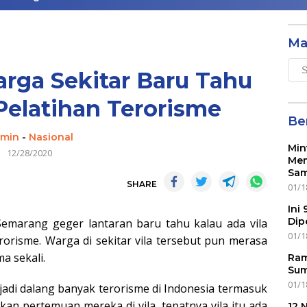
Ma
Mai
rga Sekitar Baru Tahu
Men
 Pelatihan Terorisme
Ber
min
-
Nasional
Min
12/28/2020
Mem
Sam
SHARE
01/1
Ini
Dip
emarang geger lantaran baru tahu kalau ada vila
01/1
erorisme. Warga di sekitar vila tersebut pun merasa
a sekali.
Ram
Sum
01/1
njadi dalang banyak terorisme di Indonesia termasuk
an pertemuan mereka di vila, tepatnya vila itu ada
12 