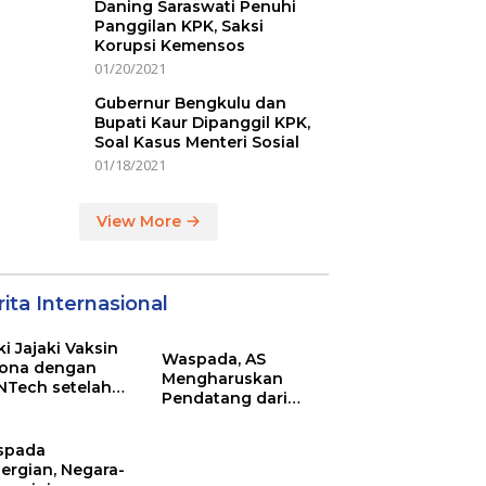
Daning Saraswati Penuhi
Panggilan KPK, Saksi
Korupsi Kemensos
01/20/2021
Gubernur Bengkulu dan
Bupati Kaur Dipanggil KPK,
Soal Kasus Menteri Sosial
01/18/2021
View More
ita Internasional
ki Jajaki Vaksin
Waspada, AS
ona dengan
Mengharuskan
NTech setelah
Pendatang dari
ovac
Inggris Sertakan
Hasil Tes Corona
spada
ergian, Negara-