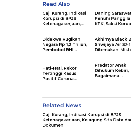
Read Also
Gaji Kurang, Indikasi
Daning Saraswat
Korupsi di BPJS
Penuhi Panggila
Ketenagakerjaan,
KPK, Saksi Korup
Kejagung Sita Data
Kemensos
dan Dokumen
Didakwa Rugikan
Akhirnya Black 
Negara Rp 1,2 Triliun,
Sriwijaya Air SJ-
Pembobol BNI
Ditemukan, Miste
Hadapi Tuntutan
Segera Terungk
Predator Anak
Hati-Hati, Rekor
Dihukum Kebiri,
Tertinggi Kasus
Bagaimana
Positif Corona
Menurutmu?
Semenjak Pandemi
Related News
Gaji Kurang, Indikasi Korupsi di BPJS
Ketenagakerjaan, Kejagung Sita Data da
Dokumen