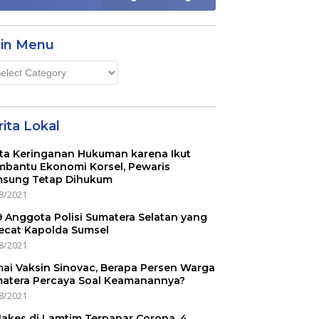
in Menu
n
u
ita Lokal
ta Keringanan Hukuman karena Ikut
bantu Ekonomi Korsel, Pewaris
sung Tetap Dihukum
8/2021
 9 Anggota Polisi Sumatera Selatan yang
ecat Kapolda Sumsel
8/2021
ai Vaksin Sinovac, Berapa Persen Warga
atera Percaya Soal Keamanannya?
8/2021
Nakes di Lamtim Terpapar Corona, 4