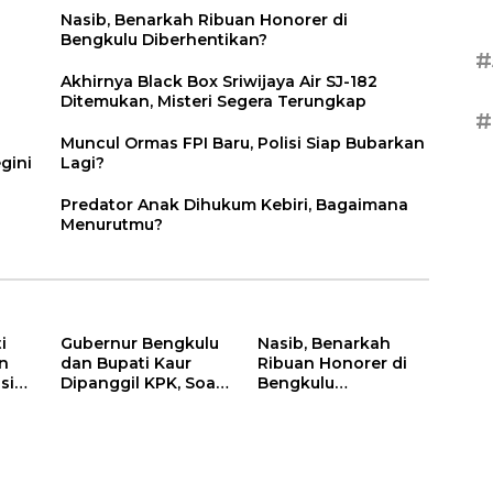
Nasib, Benarkah Ribuan Honorer di
Bengkulu Diberhentikan?
#
Akhirnya Black Box Sriwijaya Air SJ-182
Ditemukan, Misteri Segera Terungkap
#
Muncul Ormas FPI Baru, Polisi Siap Bubarkan
gini
Lagi?
Predator Anak Dihukum Kebiri, Bagaimana
Menurutmu?
i
Gubernur Bengkulu
Nasib, Benarkah
n
dan Bupati Kaur
Ribuan Honorer di
si
Dipanggil KPK, Soal
Bengkulu
Kasus Menteri Sosial
Diberhentikan?