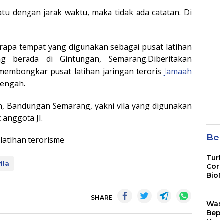
tu dengan jarak waktu, maka tidak ada catatan. Di
pa tempat yang digunakan sebagai pusat latihan
ng berada di Gintungan, Semarang.Diberitakan
 membongkar pusat latihan jaringan teroris
Jamaah
 Tengah.
n, Bandungan Semarang, yakni vila yang digunakan
 anggota JI.
Ber
Tur
vila
Cor
Bio
Sin
SHARE
Wa
Bep