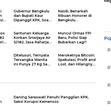
Neg
Ter
Sup
i
Gubernur Bengkulu
Nasib, Benarkah
n
dan Bupati Kaur
Ribuan Honorer di
si
Dipanggil KPK, Soal
Bengkulu
Kasus Menteri Sosial
Diberhentikan?
Box
Santunan Keluarga
Muncul Ormas FPI
182
Korban Sriwijaya Air
Baru, Polisi Siap
Po
ri
SJ182, Jasa Raharja
Bubarkan Lagi?
ap
Siapkan Santunan
#
Segini
Ditelusuri, Ternyata
Meroketnya Bitcoin;
Tersangka Wanita
Spekulasi, Profit and
ini Punya 27 Kg Sabu
Lost, dan Hilangnya
#
Lagi
Kemanusiaan
#
Daning Saraswati Penuhi Panggilan KPK,
n
Saksi Korupsi Kemensos
#