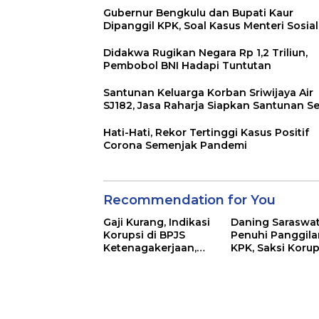
Gubernur Bengkulu dan Bupati Kaur
Dipanggil KPK, Soal Kasus Menteri Sosial
Didakwa Rugikan Negara Rp 1,2 Triliun,
Pembobol BNI Hadapi Tuntutan
Santunan Keluarga Korban Sriwijaya Air
SJ182, Jasa Raharja Siapkan Santunan Se
Hati-Hati, Rekor Tertinggi Kasus Positif
Corona Semenjak Pandemi
Recommendation for You
Gaji Kurang, Indikasi
Daning Saraswat
Korupsi di BPJS
Penuhi Panggila
Ketenagakerjaan,
KPK, Saksi Korup
Kejagung Sita Data
Kemensos
dan Dokumen