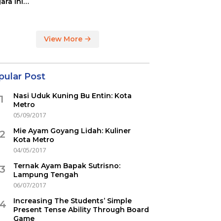
ara ini
indikasi
ercovid
View More
pular Post
Nasi Uduk Kuning Bu Entin: Kota
1
Metro
05/09/2017
Mie Ayam Goyang Lidah: Kuliner
2
Kota Metro
04/05/2017
Ternak Ayam Bapak Sutrisno:
3
Lampung Tengah
06/07/2017
Increasing The Students’ Simple
4
Present Tense Ability Through Board
Game