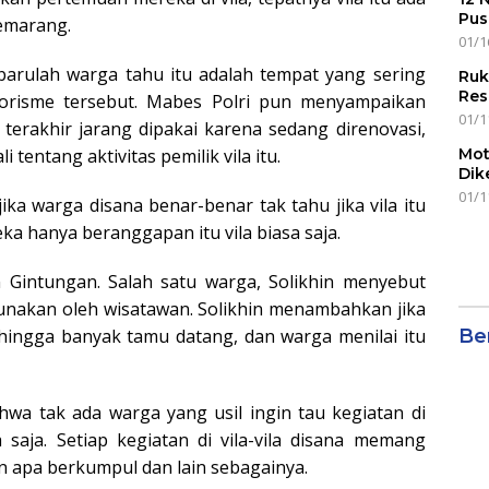
Pus
emarang.
01/1
 barulah warga tahu itu adalah tempat yang sering
Ruk
Res
erorisme tersebut. Mabes Polri pun menyampaikan
01/1
terakhir jarang dipakai karena sedang direnovasi,
tentang aktivitas pemilik vila itu.
Mot
Dik
01/1
a warga disana benar-benar tak tahu jika vila itu
eka hanya beranggapan itu vila biasa saja.
 Gintungan. Salah satu warga, Solikhin menyebut
gunakan oleh wisatawan. Solikhin menambahkan jika
ehingga banyak tamu datang, dan warga menilai itu
Ber
wa tak ada warga yang usil ingin tau kegiatan di
 saja. Setiap kegiatan di vila-vila disana memang
n apa berkumpul dan lain sebagainya.