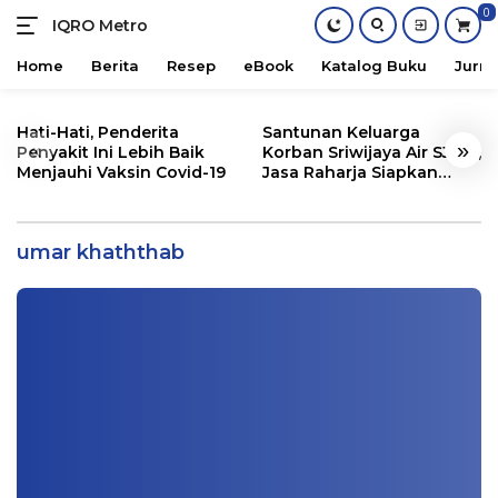
0
IQRO Metro
Lets
Bright
Home
Berita
Resep
eBook
Katalog Buku
Jurna
Together!
Skip
to
Hati-Hati, Penderita
Santunan Keluarga
«
»
content
Penyakit Ini Lebih Baik
Korban Sriwijaya Air SJ182,
Menjauhi Vaksin Covid-19
Jasa Raharja Siapkan
Santunan Segini
Tangisan Umar bin Khaththab Melihat
Kondisi Nabi SAW
umar khaththab
Khutbah Jum'at
|
12/28/2020