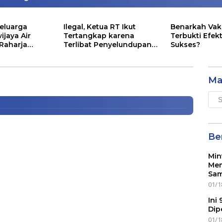
eluarga
Ilegal, Ketua RT Ikut
Benarkah Vak
ijaya Air
Tertangkap karena
Terbukti Efekt
 Raharja
Terlibat Penyelundupan
Sukses?
am-Diam Terlibat Ormas
ntunan Segini
Lobster
Ma
Mai
Men
Ber
Min
Mem
Sam
01/1
Ini
Dip
01/1