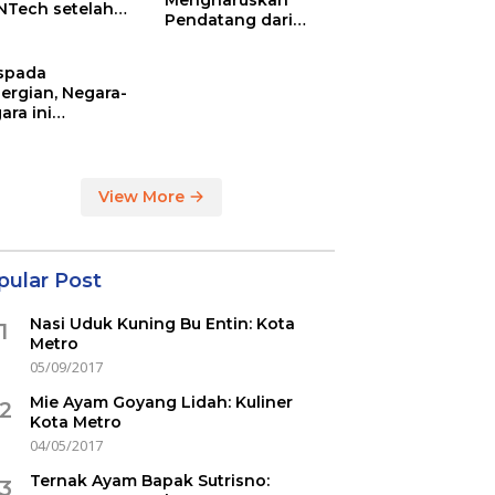
Mengharuskan
NTech setelah
Pendatang dari
ovac
Inggris Sertakan
Hasil Tes Corona
spada
ergian, Negara-
ara ini
indikasi
ercovid
View More
pular Post
Nasi Uduk Kuning Bu Entin: Kota
1
Metro
05/09/2017
Mie Ayam Goyang Lidah: Kuliner
2
Kota Metro
04/05/2017
Ternak Ayam Bapak Sutrisno:
3