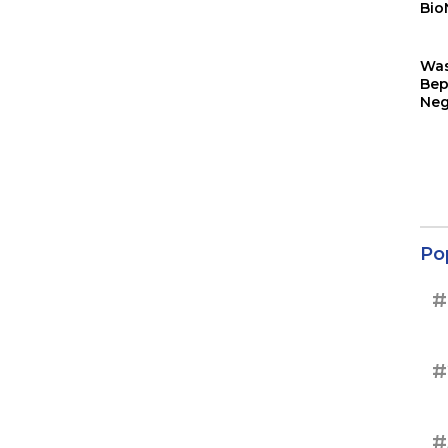
Bio
Sin
Wa
Bep
Neg
Ter
Sup
Po
#
#
#