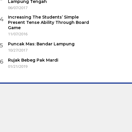
Lampung Tengah
06/07/2017
Increasing The Students’ Simple
4
Present Tense Ability Through Board
Game
11/07/2016
Puncak Mas: Bandar Lampung
5
10/27/2017
Rujak Bebeg Pak Mardi
6
01/21/2019