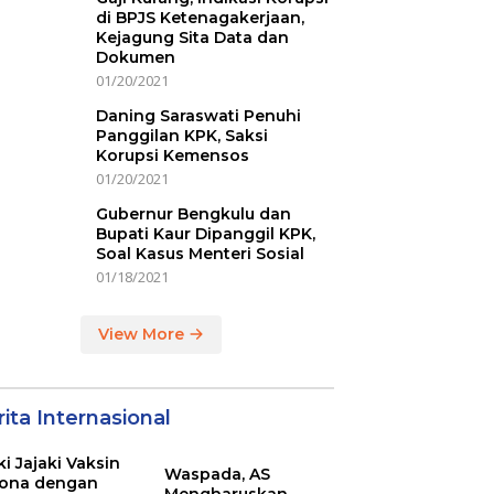
di BPJS Ketenagakerjaan,
Kejagung Sita Data dan
Dokumen
01/20/2021
Daning Saraswati Penuhi
Panggilan KPK, Saksi
Korupsi Kemensos
01/20/2021
Gubernur Bengkulu dan
Bupati Kaur Dipanggil KPK,
Soal Kasus Menteri Sosial
01/18/2021
View More
ita Internasional
ki Jajaki Vaksin
Waspada, AS
ona dengan