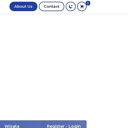
0
About Us
Contact
Wisata
Register - Login