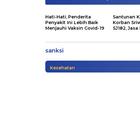
Hati-Hati, Penderita
Santunan K
Penyakit Ini Lebih Baik
Korban Sriw
Menjauhi Vaksin Covid-19
SJ182, Jasa
Tjahjo Kumolo: ASN Di
Siapkan Sa
Terlarang, Siap Sanksi
sanksi
Nasional
|
12/31/2020
Kesehatan