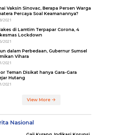
ai Vaksin Sinovac, Berapa Persen Warga
atera Percaya Soal Keamanannya?
8/2021
Nakes di Lamtim Terpapar Corona, 4
kesmas Lockdown
6/2021
un dalam Perbedaan, Gubernur Sumsel
mikan Vihara
1/2021
or Teman Disikat hanya Gara-Gara
ejar Hutang
1/2021
View More
ita Nasional
Gaji Kurang, Indikasi Korupsi