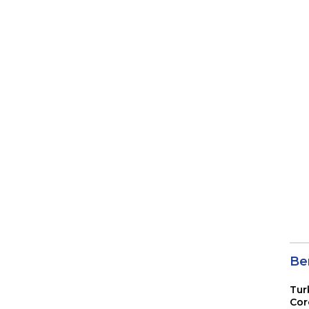
Ber
Tur
Cor