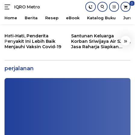
0
IQRO Metro
Lets
Bright
Home
Berita
Resep
eBook
Katalog Buku
Jurna
Together!
Skip
to
Hati-Hati, Penderita
Santunan Keluarga
«
»
content
Penyakit Ini Lebih Baik
Korban Sriwijaya Air SJ182,
Menjauhi Vaksin Covid-19
Jasa Raharja Siapkan
Santunan Segini
Berbuatlah Baik, Sejarah Akan Mencatat
Perjalanan Kehidupanmu
perjalanan
Khutbah Jum'at
|
12/19/2020