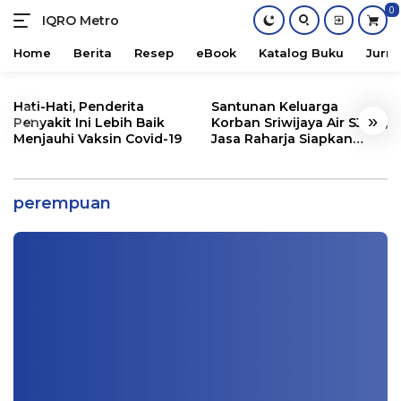
0
IQRO Metro
Lets
Bright
Home
Berita
Resep
eBook
Katalog Buku
Jurna
Together!
Skip
to
Hati-Hati, Penderita
Santunan Keluarga
«
»
content
Penyakit Ini Lebih Baik
Korban Sriwijaya Air SJ182,
Menjauhi Vaksin Covid-19
Jasa Raharja Siapkan
Santunan Segini
Perempuan Tuna Rungu Menembus
Batas Oleh Angkie Yudistia
perempuan
Buku
|
03/30/2024