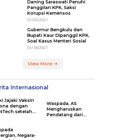
Daning Saraswati Penuhi
Panggilan KPK, Saksi
Korupsi Kemensos
01/20/2021
Gubernur Bengkulu dan
Bupati Kaur Dipanggil KPK,
Soal Kasus Menteri Sosial
01/18/2021
View More
ita Internasional
ki Jajaki Vaksin
Waspada, AS
ona dengan
Mengharuskan
NTech setelah
Pendatang dari
ovac
Inggris Sertakan
Hasil Tes Corona
spada
ergian, Negara-