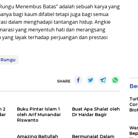
 Rungu Menembus Batas” adalah sebuah karya yang
 hanya bagi kaum difabel tetapi juga bagi semua
rasi dalam menghadapi tantangan hidup. Angkie
 narasi yang menyentuh hati dan merangsang
 yang layak terhadap perjuangan dan prestasi
 Rungu
SHARE
Ber
Tur
Cor
m 2
Buku Pintar Islam 1
Buat Apa Shalat oleh
Bio
dar
oleh Arif Munandar
Dr Haidar Bagir
Sin
Riswanto
Wa
Bep
a
Amazing Baitullah
Bermunajat Dalam