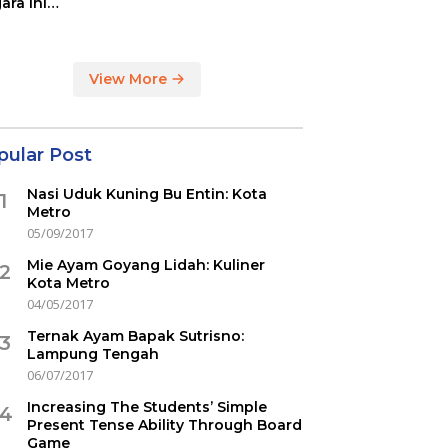
ara ini
indikasi
ercovid
View More
pular Post
Nasi Uduk Kuning Bu Entin: Kota
1
Metro
05/09/2017
Mie Ayam Goyang Lidah: Kuliner
2
Kota Metro
04/05/2017
Ternak Ayam Bapak Sutrisno:
3
Lampung Tengah
06/07/2017
Increasing The Students’ Simple
4
Present Tense Ability Through Board
Game