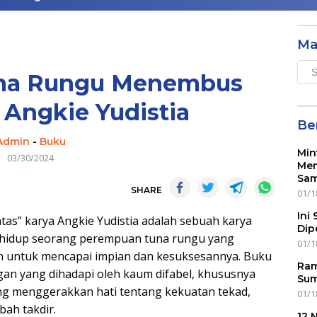
Ma
Mai
na Rungu Menembus
Men
 Angkie Yudistia
Ber
Admin
-
Buku
Min
03/30/2024
Mem
Sam
SHARE
01/1
Ini
” karya Angkie Yudistia adalah sebuah karya
Dip
n hidup seorang perempuan tuna rungu yang
01/1
n untuk mencapai impian dan kesuksesannya. Buku
Ram
gan yang dihadapi oleh kaum difabel, khususnya
Sum
ng menggerakkan hati tentang kekuatan tekad,
01/1
ah takdir.
12 