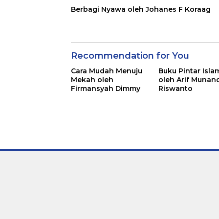
Berbagi Nyawa oleh Johanes F Koraag
Recommendation for You
Cara Mudah Menuju
Buku Pintar Isla
Mekah oleh
oleh Arif Munan
Firmansyah Dimmy
Riswanto
Lets
Bright
Together!