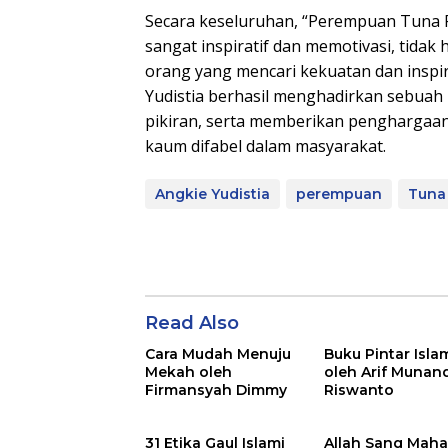
Secara keseluruhan, “Perempuan Tuna
sangat inspiratif dan memotivasi, tidak
orang yang mencari kekuatan dan inspi
Yudistia berhasil menghadirkan sebuah
pikiran, serta memberikan penghargaan
kaum difabel dalam masyarakat.
Angkie Yudistia
perempuan
Tuna
Read Also
Cara Mudah Menuju
Buku Pintar Isla
Mekah oleh
oleh Arif Munan
Firmansyah Dimmy
Riswanto
31 Etika Gaul Islami
Allah Sang Mah