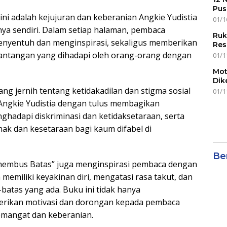
Pus
ini adalah kejujuran dan keberanian Angkie Yudistia
01/1
a sendiri. Dalam setiap halaman, pembaca
Ruk
enyentuh dan menginspirasi, sekaligus memberikan
Res
antangan yang dihadapi oleh orang-orang dengan
01/1
Mot
Dik
g jernih tentang ketidakadilan dan stigma sosial
01/1
 Angkie Yudistia dengan tulus membagikan
adapi diskriminasi dan ketidaksetaraan, serta
k dan kesetaraan bagi kaum difabel di
Ber
nembus Batas” juga menginspirasi pembaca dengan
memiliki keyakinan diri, mengatasi rasa takut, dan
atas yang ada. Buku ini tidak hanya
berikan motivasi dan dorongan kepada pembaca
emangat dan keberanian.