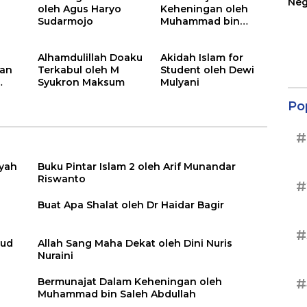
Neg
oleh Agus Haryo
Keheningan oleh
Ter
Sudarmojo
Muhammad bin
Sup
Saleh Abdullah
Alhamdulillah Doaku
Akidah Islam for
ran
Terkabul oleh M
Student oleh Dewi
Syukron Maksum
Mulyani
Po
#
yah
Buku Pintar Islam 2 oleh Arif Munandar
Riswanto
#
Buat Apa Shalat oleh Dr Haidar Bagir
#
sud
Allah Sang Maha Dekat oleh Dini Nuris
Nuraini
Bermunajat Dalam Keheningan oleh
#
Muhammad bin Saleh Abdullah