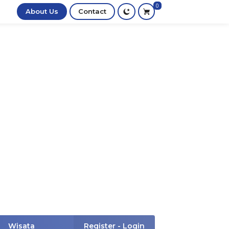
0
About Us
Contact
Wisata
Register - Login