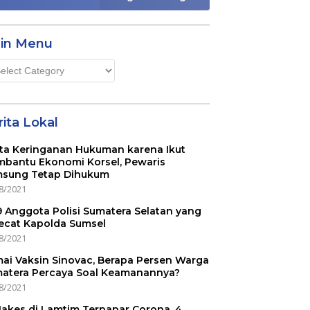
in Menu
n
u
ita Lokal
ta Keringanan Hukuman karena Ikut
bantu Ekonomi Korsel, Pewaris
sung Tetap Dihukum
8/2021
 9 Anggota Polisi Sumatera Selatan yang
ecat Kapolda Sumsel
8/2021
ai Vaksin Sinovac, Berapa Persen Warga
atera Percaya Soal Keamanannya?
8/2021
Nakes di Lamtim Terpapar Corona, 4