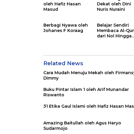
oleh Hafiz Hasan
Dekat oleh Dini
Masud
Nuris Nuraini
Berbagi Nyawa oleh
Belajar Sendiri
Johanes F Koraag
Membaca Al-Qu
dari Nol Hingga
Mahir oleh
Muhammad
Safrodin
Related News
Cara Mudah Menuju Mekah oleh Firmans
Dimmy
Buku Pintar Islam 1 oleh Arif Munandar
Riswanto
31 Etika Gaul Islami oleh Hafiz Hasan Ma
Amazing Baitullah oleh Agus Haryo
Sudarmojo