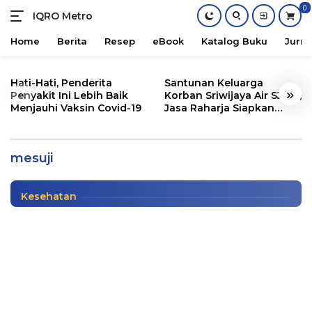
0
IQRO Metro
Lets
Bright
Home
Berita
Resep
eBook
Katalog Buku
Jurna
Together!
Skip
to
Hati-Hati, Penderita
Santunan Keluarga
«
»
content
Penyakit Ini Lebih Baik
Korban Sriwijaya Air SJ182,
Menjauhi Vaksin Covid-19
Jasa Raharja Siapkan
Santunan Segini
Satu Orang Tewas, Sengketa Lahan di
Mesuji Menelan Korban
mesuji
Info Lampung
|
12/30/2020
Kesehatan