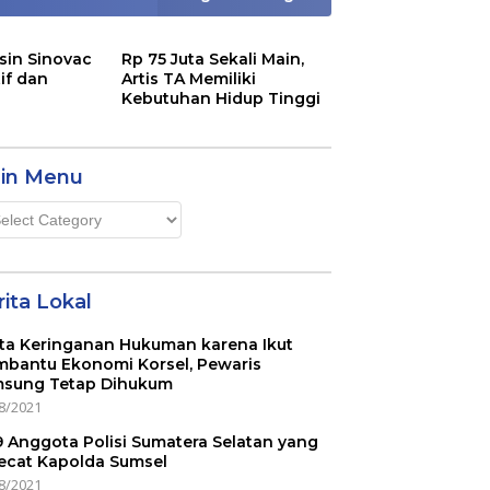
sin Sinovac
Rp 75 Juta Sekali Main,
if dan
Artis TA Memiliki
Kebutuhan Hidup Tinggi
in Menu
n
u
ita Lokal
ta Keringanan Hukuman karena Ikut
bantu Ekonomi Korsel, Pewaris
sung Tetap Dihukum
8/2021
 9 Anggota Polisi Sumatera Selatan yang
ecat Kapolda Sumsel
8/2021