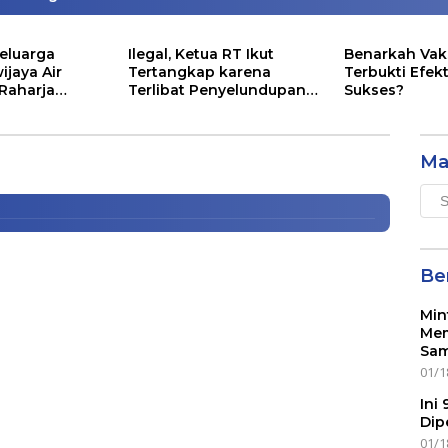
eluarga
Ilegal, Ketua RT Ikut
Benarkah Vak
ijaya Air
Tertangkap karena
Terbukti Efekt
 Raharja
Terlibat Penyelundupan
Sukses?
 Rp 1,2 Triliun, Pembobol BNI
ntunan Segini
Lobster
Ma
Mai
Men
Ber
Min
Mem
Sam
01/1
Ini
Dip
01/1