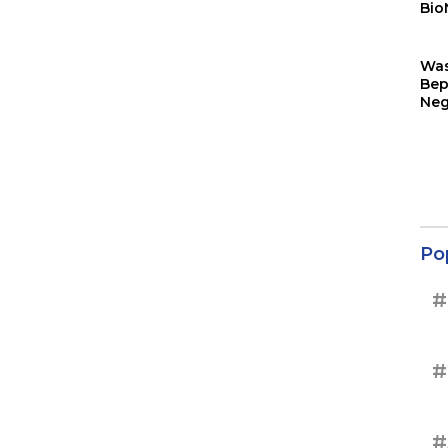
Bio
Sin
Wa
Bep
Neg
Ter
Sup
Po
#
#
#