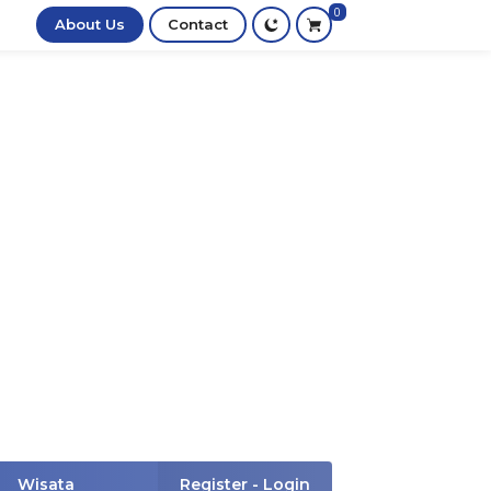
0
About Us
Contact
Wisata
Register - Login