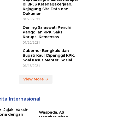
di BPJS Ketenagakerjaan,
Kejagung Sita Data dan
Dokumen
01/20/2021
Daning Saraswati Penuhi
Panggilan KPK, Saksi
Korupsi Kemensos
01/20/2021
Gubernur Bengkulu dan
Bupati Kaur Dipanggil KPK,
Soal Kasus Menteri Sosial
01/18/2021
View More
ita Internasional
ki Jajaki Vaksin
Waspada, AS
ona dengan