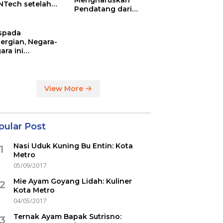
Mengharuskan
NTech setelah
Pendatang dari
ovac
Inggris Sertakan
Hasil Tes Corona
spada
ergian, Negara-
ara ini
indikasi
ercovid
View More
pular Post
Nasi Uduk Kuning Bu Entin: Kota
1
Metro
05/09/2017
Mie Ayam Goyang Lidah: Kuliner
2
Kota Metro
04/05/2017
Ternak Ayam Bapak Sutrisno:
3