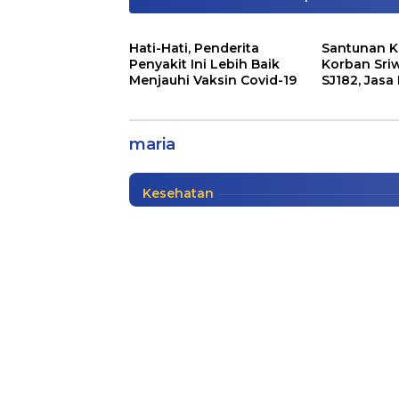
Hati-Hati, Penderita
Santunan K
Penyakit Ini Lebih Baik
Korban Sriw
Menjauhi Vaksin Covid-19
SJ182, Jasa
Didakwa Rugikan Negara
Siapkan Sa
Hadapi Tuntutan
maria
Nasional
|
01/14/2021
Kesehatan