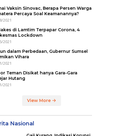
ai Vaksin Sinovac, Berapa Persen Warga
atera Percaya Soal Keamanannya?
8/2021
Nakes di Lamtim Terpapar Corona, 4
kesmas Lockdown
6/2021
un dalam Perbedaan, Gubernur Sumsel
mikan Vihara
1/2021
or Teman Disikat hanya Gara-Gara
ejar Hutang
1/2021
View More
ita Nasional
Gaji Kurang, Indikasi Korupsi