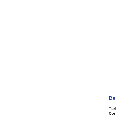
Ber
Tur
Cor