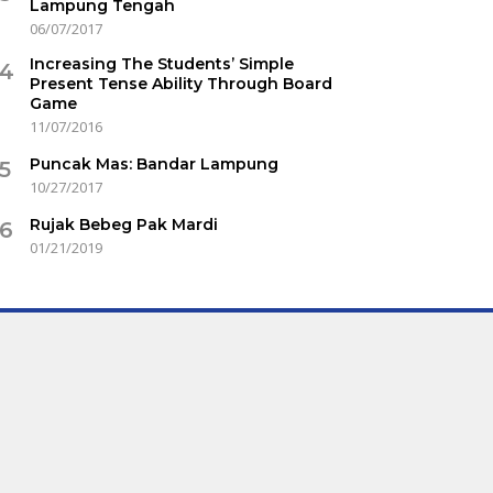
Lampung Tengah
06/07/2017
Increasing The Students’ Simple
4
Present Tense Ability Through Board
Game
11/07/2016
Puncak Mas: Bandar Lampung
5
10/27/2017
Rujak Bebeg Pak Mardi
6
01/21/2019