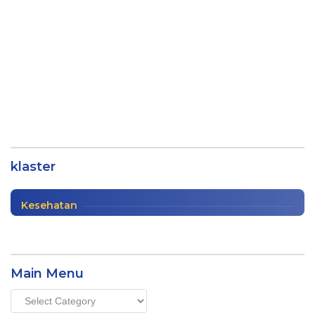
Mengejutkan, Pasien Positif Corona di
Lampung Utara Dominan dari Pesantren?
klaster
Info Lampung
,
Kesehatan
|
12/24/2020
Kesehatan
Main Menu
Main
Menu