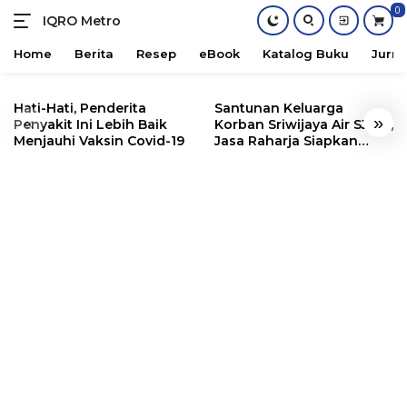
0
IQRO Metro
Lets
Bright
Home
Berita
Resep
eBook
Katalog Buku
Jurna
Together!
Skip
to
Hati-Hati, Penderita
Santunan Keluarga
«
»
content
Penyakit Ini Lebih Baik
Korban Sriwijaya Air SJ182,
Menjauhi Vaksin Covid-19
Jasa Raharja Siapkan
Santunan Segini