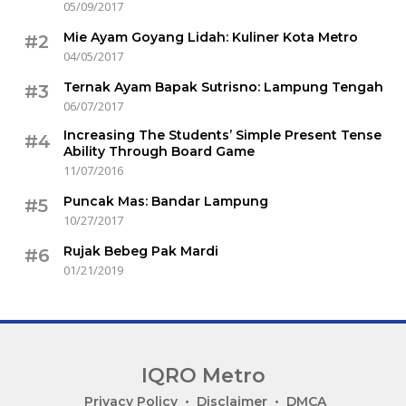
05/09/2017
Mie Ayam Goyang Lidah: Kuliner Kota Metro
#2
04/05/2017
Ternak Ayam Bapak Sutrisno: Lampung Tengah
#3
06/07/2017
Increasing The Students’ Simple Present Tense
#4
Ability Through Board Game
11/07/2016
Puncak Mas: Bandar Lampung
#5
10/27/2017
Rujak Bebeg Pak Mardi
#6
01/21/2019
IQRO Metro
Lets
Privacy Policy
Disclaimer
DMCA