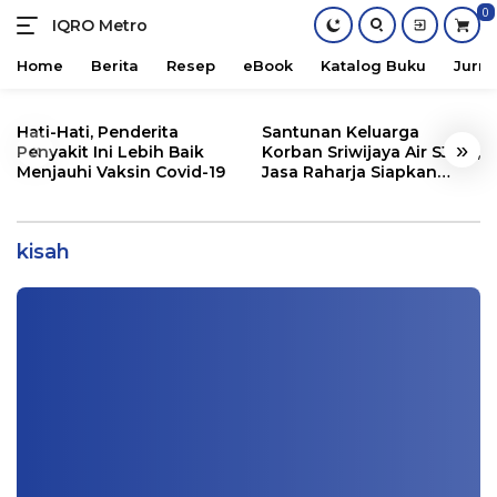
0
IQRO Metro
Lets
Bright
Home
Berita
Resep
eBook
Katalog Buku
Jurna
Together!
Skip
to
Hati-Hati, Penderita
Santunan Keluarga
«
»
content
Penyakit Ini Lebih Baik
Korban Sriwijaya Air SJ182,
Menjauhi Vaksin Covid-19
Jasa Raharja Siapkan
Santunan Segini
Ingatlah Allah, Maka Allah akan Selalu
Memperhatikanmu
kisah
Cerpen
,
Khutbah Jum'at
|
12/15/2020