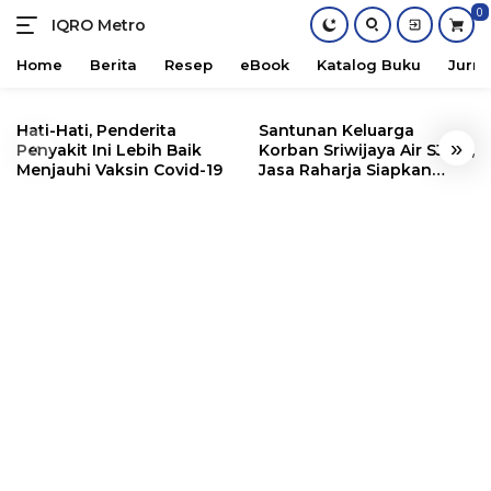
0
IQRO Metro
Lets
Bright
Home
Berita
Resep
eBook
Katalog Buku
Jurna
Together!
Skip
to
Hati-Hati, Penderita
Santunan Keluarga
«
»
content
Penyakit Ini Lebih Baik
Korban Sriwijaya Air SJ182,
Menjauhi Vaksin Covid-19
Jasa Raharja Siapkan
Santunan Segini