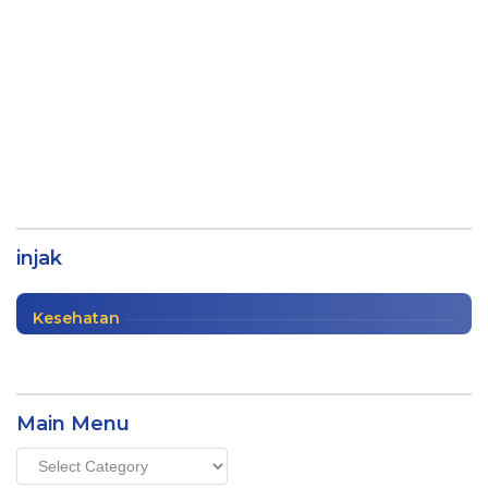
Gara-Gara ini Warga Lampung Barat
Terinjak Gajah
injak
Info Lampung
|
12/26/2020
Kesehatan
Main Menu
Main
Menu