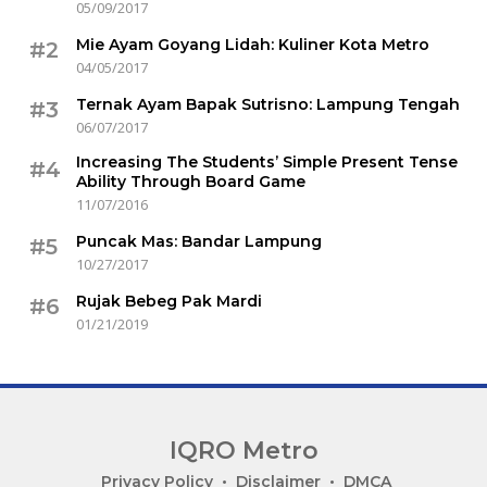
05/09/2017
Mie Ayam Goyang Lidah: Kuliner Kota Metro
#2
04/05/2017
Ternak Ayam Bapak Sutrisno: Lampung Tengah
#3
06/07/2017
Increasing The Students’ Simple Present Tense
#4
Ability Through Board Game
11/07/2016
Puncak Mas: Bandar Lampung
#5
10/27/2017
Rujak Bebeg Pak Mardi
#6
01/21/2019
IQRO Metro
Lets
Privacy Policy
Disclaimer
DMCA