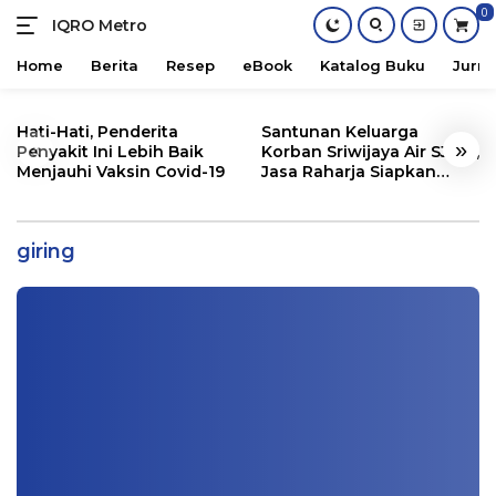
0
IQRO Metro
Lets
Bright
Home
Berita
Resep
eBook
Katalog Buku
Jurna
Together!
Skip
to
Hati-Hati, Penderita
Santunan Keluarga
«
»
content
Penyakit Ini Lebih Baik
Korban Sriwijaya Air SJ182,
Menjauhi Vaksin Covid-19
Jasa Raharja Siapkan
Santunan Segini
Gara-Gara ini Warga Lampung Barat
Terinjak Gajah
giring
Info Lampung
|
12/26/2020