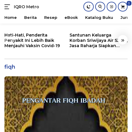
0
IQRO Metro
Lets
Bright
Home
Berita
Resep
eBook
Katalog Buku
Jurna
Together!
Skip
to
Hati-Hati, Penderita
Santunan Keluarga
«
»
content
Penyakit Ini Lebih Baik
Korban Sriwijaya Air SJ182,
Menjauhi Vaksin Covid-19
Jasa Raharja Siapkan
Santunan Segini
fiqh