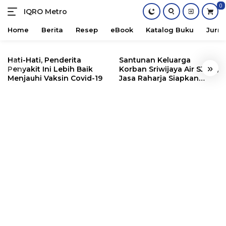
0
IQRO Metro
Lets
Bright
Home
Berita
Resep
eBook
Katalog Buku
Jurna
Together!
Skip
to
Hati-Hati, Penderita
Santunan Keluarga
«
»
content
Penyakit Ini Lebih Baik
Korban Sriwijaya Air SJ182,
Menjauhi Vaksin Covid-19
Jasa Raharja Siapkan
Santunan Segini