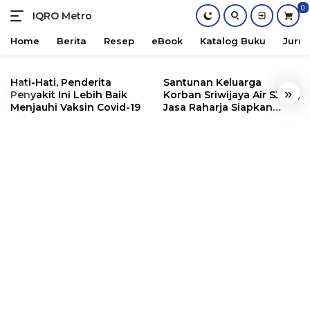
0
IQRO Metro
Lets
Bright
Home
Berita
Resep
eBook
Katalog Buku
Jurna
Together!
Skip
to
Hati-Hati, Penderita
Santunan Keluarga
«
»
content
Penyakit Ini Lebih Baik
Korban Sriwijaya Air SJ182,
Menjauhi Vaksin Covid-19
Jasa Raharja Siapkan
Santunan Segini