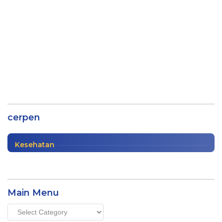
Ingatlah Allah, Maka Allah akan Selalu
Memperhatikanmu
cerpen
Cerpen
,
Khutbah Jum'at
|
12/15/2020
Kesehatan
Main Menu
Main
Menu