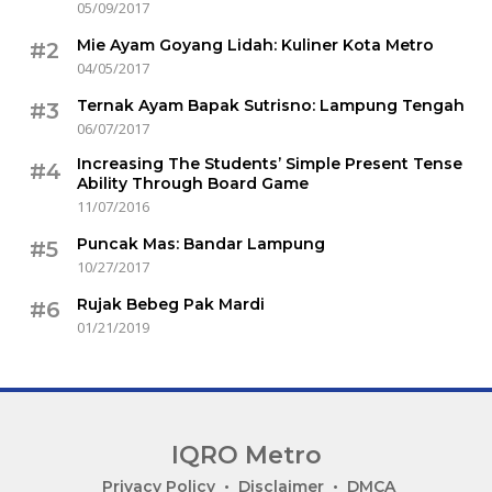
05/09/2017
Mie Ayam Goyang Lidah: Kuliner Kota Metro
#2
04/05/2017
Ternak Ayam Bapak Sutrisno: Lampung Tengah
#3
06/07/2017
Increasing The Students’ Simple Present Tense
#4
Ability Through Board Game
11/07/2016
Puncak Mas: Bandar Lampung
#5
10/27/2017
Rujak Bebeg Pak Mardi
#6
01/21/2019
IQRO Metro
Lets
Privacy Policy
Disclaimer
DMCA