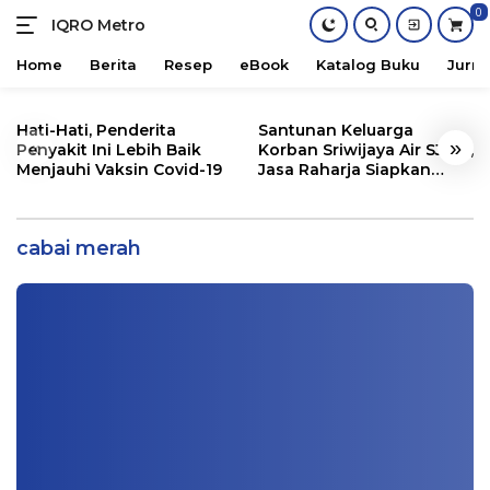
0
IQRO Metro
Lets
Bright
Home
Berita
Resep
eBook
Katalog Buku
Jurna
Together!
Skip
to
Hati-Hati, Penderita
Santunan Keluarga
«
»
content
Penyakit Ini Lebih Baik
Korban Sriwijaya Air SJ182,
Menjauhi Vaksin Covid-19
Jasa Raharja Siapkan
Santunan Segini
Selama ini Kita Tak Tahu, Ini Daftar Buah
yang Mengandung Vit. C, Jeruk?
cabai merah
Kesehatan
|
12/20/2020