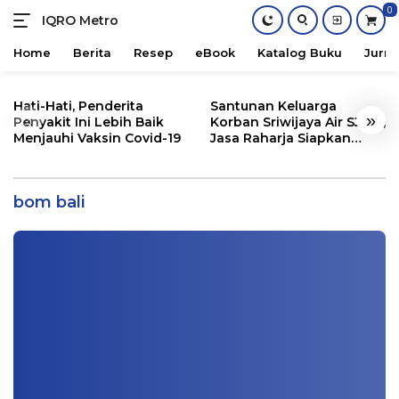
0
IQRO Metro
Lets
Bright
Home
Berita
Resep
eBook
Katalog Buku
Jurna
Together!
Skip
to
Hati-Hati, Penderita
Santunan Keluarga
«
»
content
Penyakit Ini Lebih Baik
Korban Sriwijaya Air SJ182,
Menjauhi Vaksin Covid-19
Jasa Raharja Siapkan
Santunan Segini
Klarifikasi Bedanya Jamaah Islamiyah
Dulu dan Sekarang Versi Upik
bom bali
Info Lampung
,
Nasional
|
12/20/2020