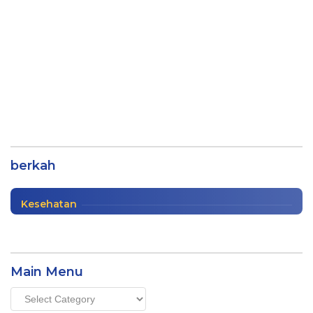
Mendulang Berkah, Jangan Sepelekan
Ucapan Basmallah Ya
berkah
Khutbah Jum'at
|
12/19/2020
Kesehatan
Main Menu
Main
Menu