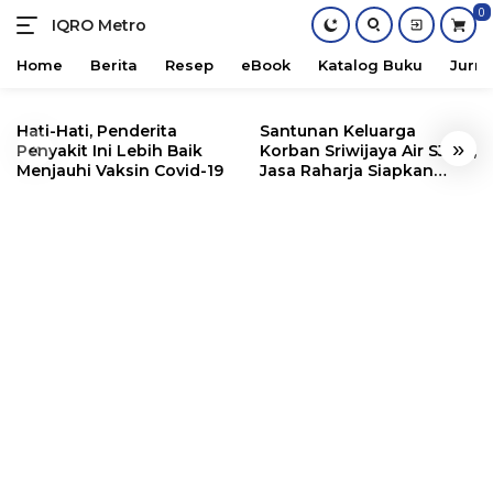
0
IQRO Metro
Lets
Bright
Home
Berita
Resep
eBook
Katalog Buku
Jurna
Together!
Skip
to
Hati-Hati, Penderita
Santunan Keluarga
«
»
content
Penyakit Ini Lebih Baik
Korban Sriwijaya Air SJ182,
Menjauhi Vaksin Covid-19
Jasa Raharja Siapkan
Santunan Segini