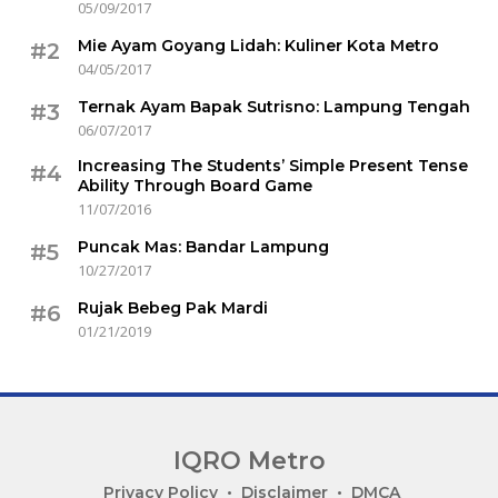
05/09/2017
Mie Ayam Goyang Lidah: Kuliner Kota Metro
#2
04/05/2017
Ternak Ayam Bapak Sutrisno: Lampung Tengah
#3
06/07/2017
Increasing The Students’ Simple Present Tense
#4
Ability Through Board Game
11/07/2016
Puncak Mas: Bandar Lampung
#5
10/27/2017
Rujak Bebeg Pak Mardi
#6
01/21/2019
IQRO Metro
Lets
Privacy Policy
Disclaimer
DMCA