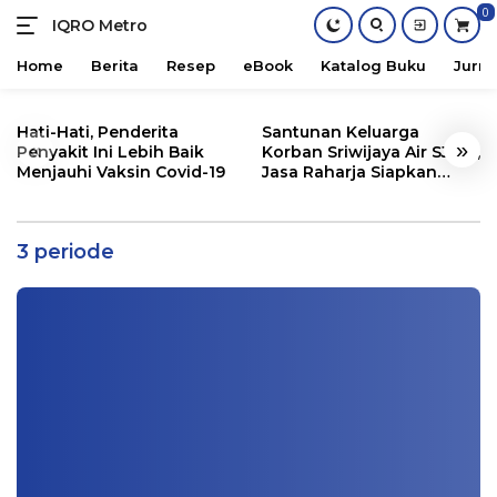
0
IQRO Metro
Lets
Bright
Home
Berita
Resep
eBook
Katalog Buku
Jurna
Together!
Skip
to
Hati-Hati, Penderita
Santunan Keluarga
«
»
content
Penyakit Ini Lebih Baik
Korban Sriwijaya Air SJ182,
Menjauhi Vaksin Covid-19
Jasa Raharja Siapkan
Ramai Usulan Jabatan Presiden 3
Santunan Segini
Periode, Jokowi: Ingin Tampar Muka
Saya
3 periode
Nasional
|
12/20/2020