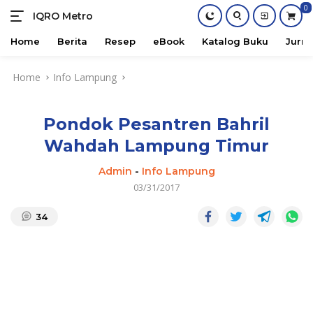
0
IQRO Metro
Lets
Bright
Home
Berita
Resep
eBook
Katalog Buku
Jurna
Together!
Skip
Home
Info Lampung
to
content
Pondok Pesantren Bahril
Wahdah Lampung Timur
Admin
-
Info Lampung
03/31/2017
34