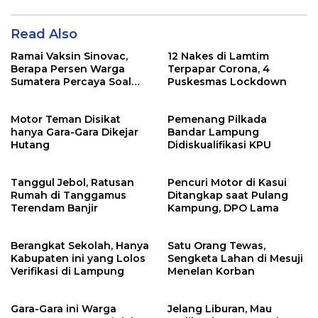
Read Also
Ramai Vaksin Sinovac,
12 Nakes di Lamtim
Berapa Persen Warga
Terpapar Corona, 4
Sumatera Percaya Soal
Puskesmas Lockdown
Keamanannya?
Motor Teman Disikat
Pemenang Pilkada
hanya Gara-Gara Dikejar
Bandar Lampung
Hutang
Didiskualifikasi KPU
Tanggul Jebol, Ratusan
Pencuri Motor di Kasui
Rumah di Tanggamus
Ditangkap saat Pulang
Terendam Banjir
Kampung, DPO Lama
Berangkat Sekolah, Hanya
Satu Orang Tewas,
Kabupaten ini yang Lolos
Sengketa Lahan di Mesuji
Verifikasi di Lampung
Menelan Korban
Gara-Gara ini Warga
Jelang Liburan, Mau