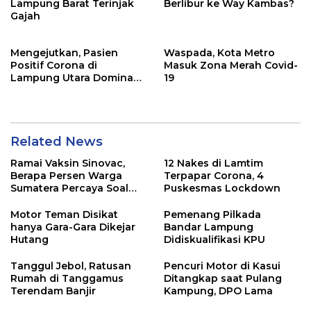
Lampung Barat Terinjak
Berlibur ke Way Kambas?
Gajah
Mengejutkan, Pasien
Waspada, Kota Metro
Positif Corona di
Masuk Zona Merah Covid-
Lampung Utara Dominan
19
dari Pesantren?
Related News
Ramai Vaksin Sinovac,
12 Nakes di Lamtim
Berapa Persen Warga
Terpapar Corona, 4
Sumatera Percaya Soal
Puskesmas Lockdown
Keamanannya?
Motor Teman Disikat
Pemenang Pilkada
hanya Gara-Gara Dikejar
Bandar Lampung
Hutang
Didiskualifikasi KPU
Tanggul Jebol, Ratusan
Pencuri Motor di Kasui
Rumah di Tanggamus
Ditangkap saat Pulang
Terendam Banjir
Kampung, DPO Lama