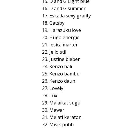
15. D and G Light blue
16. D and G summer
17. Eskada sexy grafity
18. Gatsby
19. Harazuku love
20. Hugo energic
21. Jesica marter
22. Jello stil
23. Justine bieber
24. Kenzo bali
25. Kenzo bambu
26. Kenzo daun
27. Lovely
28. Lux
29. Malaikat sugu
30. Mawar
31. Melati keraton
32. Misik putih