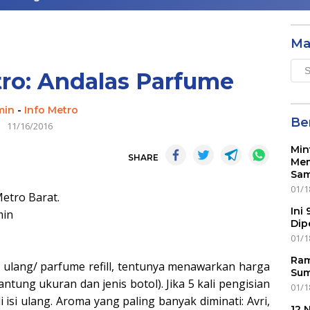
Ma
Mai
ro: Andalas Parfume
Men
min
-
Info Metro
Ber
11/16/2016
Min
SHARE
Mem
Sam
01/1
Metro Barat.
Ini
min
Dip
01/1
Ram
 ulang/ parfume refill, tentunya menawarkan harga
Sum
antung ukuran dan jenis botol). Jika 5 kali pengisian
01/1
i isi ulang. Aroma yang paling banyak diminati: Avri,
12 