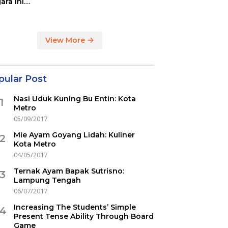
ara ini
indikasi
ercovid
View More
pular Post
Nasi Uduk Kuning Bu Entin: Kota
1
Metro
05/09/2017
Mie Ayam Goyang Lidah: Kuliner
2
Kota Metro
04/05/2017
Ternak Ayam Bapak Sutrisno:
3
Lampung Tengah
06/07/2017
Increasing The Students’ Simple
4
Present Tense Ability Through Board
Game