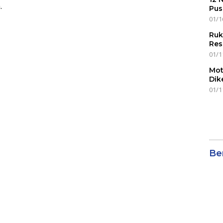
.
Pus
01/1
Ruk
Res
01/1
Mot
Dik
01/1
Ber