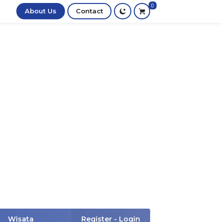
0
About Us
Contact
Wisata
Register - Login