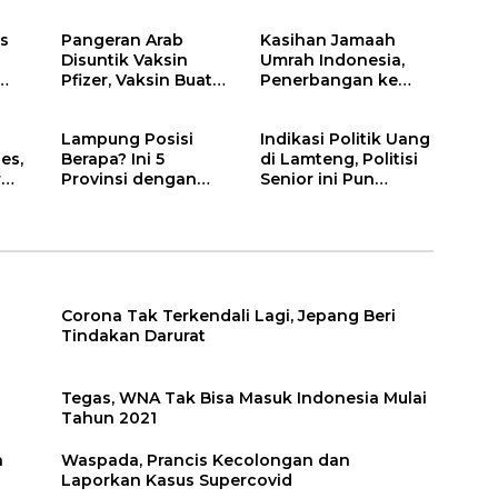
t
Perbatasan
Tahun 2021
s
Pangeran Arab
Kasihan Jamaah
n
Disuntik Vaksin
Umrah Indonesia,
Pfizer, Vaksin Buatan
Penerbangan ke
Pasangan Muslim
Mekkah Ditutup?
dari Turki
Lampung Posisi
Indikasi Politik Uang
es,
Berapa? Ini 5
di Lamteng, Politisi
r
Provinsi dengan
Senior ini Pun
Biaya Hidup
Angkat Bicara
Termurah di
Indonesia
Corona Tak Terkendali Lagi, Jepang Beri
Tindakan Darurat
Tegas, WNA Tak Bisa Masuk Indonesia Mulai
Tahun 2021
n
Waspada, Prancis Kecolongan dan
Laporkan Kasus Supercovid