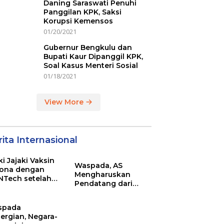
Daning Saraswati Penuhi
Panggilan KPK, Saksi
Korupsi Kemensos
01/20/2021
Gubernur Bengkulu dan
Bupati Kaur Dipanggil KPK,
Soal Kasus Menteri Sosial
01/18/2021
View More
ita Internasional
ki Jajaki Vaksin
Waspada, AS
ona dengan
Mengharuskan
NTech setelah
Pendatang dari
ovac
Inggris Sertakan
Hasil Tes Corona
spada
ergian, Negara-