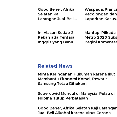
Ekonomi Korsel,
Tindakan Darura
Pewaris Samsung
Good Bener, Afrika
Waspada, Pranci
Tetap Dihukum
Selatan Kaji
Kecolongan da
Larangan Jual-Beli
Laporkan Kasus
Alkohol karena Virus
Supercovid
Corona
Ini Alasan Setiap 2
Mantap, Pilkada
Pekan ada Tentara
Metro 2020 Suks
Inggris yang Bunuh
Begini Komenta
Diri, Kenapa?
Bawaslu
Related News
Minta Keringanan Hukuman karena Ikut
Membantu Ekonomi Korsel, Pewaris
Samsung Tetap Dihukum
Supercovid Muncul di Malaysia, Pulau di
Filipina Tutup Perbatasan
Good Bener, Afrika Selatan Kaji Laranga
Jual-Beli Alkohol karena Virus Corona