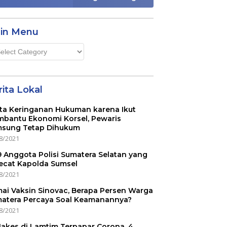
in Menu
n
u
ita Lokal
ta Keringanan Hukuman karena Ikut
bantu Ekonomi Korsel, Pewaris
sung Tetap Dihukum
8/2021
 9 Anggota Polisi Sumatera Selatan yang
ecat Kapolda Sumsel
8/2021
ai Vaksin Sinovac, Berapa Persen Warga
atera Percaya Soal Keamanannya?
8/2021
Nakes di Lamtim Terpapar Corona, 4