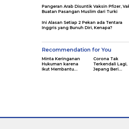
Pangeran Arab Disuntik Vaksin Pfizer, Va
Buatan Pasangan Muslim dari Turki
Ini Alasan Setiap 2 Pekan ada Tentara
Inggris yang Bunuh Diri, Kenapa?
Recommendation for You
Minta Keringanan
Corona Tak
Hukuman karena
Terkendali Lagi,
Ikut Membantu
Jepang Beri
Ekonomi Korsel,
Tindakan Darura
Pewaris Samsung
Tetap Dihukum