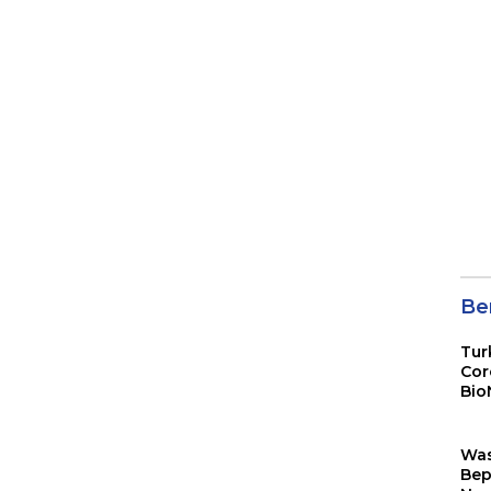
Ber
Tur
Cor
Bio
Sin
Wa
Bep