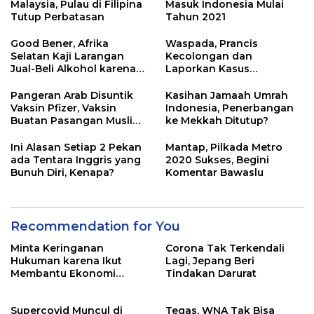
Malaysia, Pulau di Filipina
Masuk Indonesia Mulai
Tutup Perbatasan
Tahun 2021
Good Bener, Afrika
Waspada, Prancis
Selatan Kaji Larangan
Kecolongan dan
Jual-Beli Alkohol karena
Laporkan Kasus
Virus Corona
Supercovid
Pangeran Arab Disuntik
Kasihan Jamaah Umrah
Vaksin Pfizer, Vaksin
Indonesia, Penerbangan
Buatan Pasangan Muslim
ke Mekkah Ditutup?
dari Turki
Ini Alasan Setiap 2 Pekan
Mantap, Pilkada Metro
ada Tentara Inggris yang
2020 Sukses, Begini
Bunuh Diri, Kenapa?
Komentar Bawaslu
Recommendation for You
Minta Keringanan
Corona Tak Terkendali
Hukuman karena Ikut
Lagi, Jepang Beri
Membantu Ekonomi
Tindakan Darurat
Korsel, Pewaris Samsung
Tetap Dihukum
Supercovid Muncul di
Tegas, WNA Tak Bisa