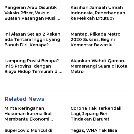
Pangeran Arab Disuntik
Kasihan Jamaah Umrah
Vaksin Pfizer, Vaksin
Indonesia, Penerbangan
Buatan Pasangan Muslim
ke Mekkah Ditutup?
dari Turki
Ini Alasan Setiap 2 Pekan
Mantap, Pilkada Metro
ada Tentara Inggris yang
2020 Sukses, Begini
Bunuh Diri, Kenapa?
Komentar Bawaslu
Lampung Posisi Berapa?
Akankah Wahdi-Qomaru
Ini 5 Provinsi dengan
Memenangi Suara di Kota
Biaya Hidup Termurah di
Metro
Indonesia
Related News
Minta Keringanan
Corona Tak Terkendali
Hukuman karena Ikut
Lagi, Jepang Beri
Membantu Ekonomi
Tindakan Darurat
Korsel, Pewaris Samsung
Tetap Dihukum
Supercovid Muncul di
Tegas, WNA Tak Bisa