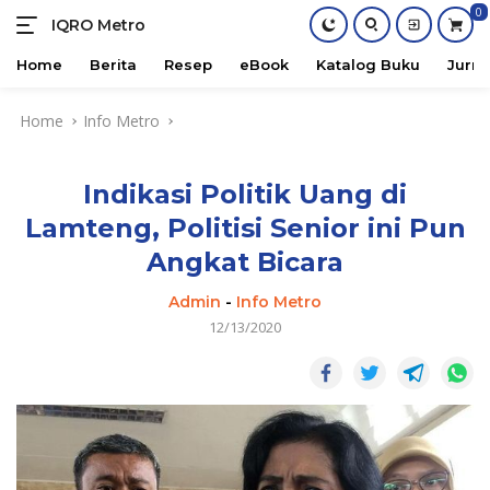
0
IQRO Metro
Lets
Bright
Home
Berita
Resep
eBook
Katalog Buku
Jurna
Together!
Skip
Home
Info Metro
to
content
Indikasi Politik Uang di
Lamteng, Politisi Senior ini Pun
Angkat Bicara
Admin
-
Info Metro
12/13/2020