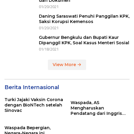
dan Dokumen
01/20/2021
Daning Saraswati Penuhi Panggilan KPK,
Saksi Korupsi Kemensos
01/20/2021
Gubernur Bengkulu dan Bupati Kaur
Dipanggil KPK, Soal Kasus Menteri Sosial
01/18/2021
View More
Berita Internasional
Turki Jajaki Vaksin Corona
Waspada, AS
dengan BioNTech setelah
Mengharuskan
Sinovac
Pendatang dari Inggris
Sertakan Hasil Tes Corona
Waspada Bepergian,
Negara-Negara ini