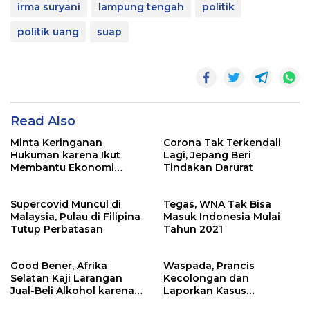
irma suryani
lampung tengah
politik
politik uang
suap
Read Also
Minta Keringanan
Corona Tak Terkendali
Hukuman karena Ikut
Lagi, Jepang Beri
Membantu Ekonomi
Tindakan Darurat
Korsel, Pewaris Samsung
Tetap Dihukum
Supercovid Muncul di
Tegas, WNA Tak Bisa
Malaysia, Pulau di Filipina
Masuk Indonesia Mulai
Tutup Perbatasan
Tahun 2021
Good Bener, Afrika
Waspada, Prancis
Selatan Kaji Larangan
Kecolongan dan
Jual-Beli Alkohol karena
Laporkan Kasus
Virus Corona
Supercovid